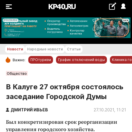
РЕКЛАМА
+21...+22 °С
Новости
Народные новости
Статьи
ПРОтуризм
График отключений воды
Клиника г
Важно:
РУБРИКИ
Общество
Обнинск
В Калуге 27 октября состоялось
Новости компаний
заседание Городской Думы
Статьи
Народные новости
ДМИТРИЙ ИВЬЕВ
27.10.2021, 11:21
Авто и транспорт
Был конкретизирован срок реорганизации
Благоустройство
управления городского хозяйства.