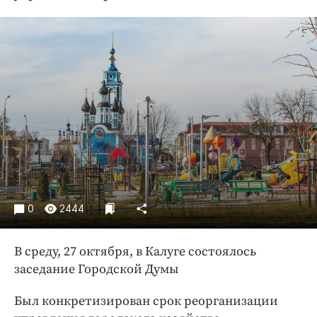
Криминал
Культура
Недвижимость и ЖКХ
Образование
Общество
Погода
Праздники
Происшествия
Спорт
Экономика и бизнес
0
2444
ПРОЕКТЫ
В среду, 27 октября, в Калуге состоялось
Блоги
заседание Городской Думы
Издания
Медиаперсона
Был конкретизирован срок реорганизации