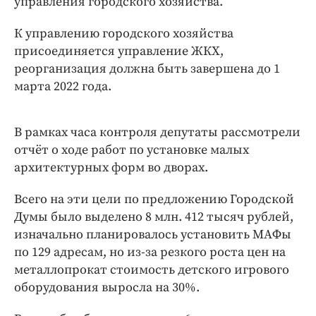
управления городского хозяйства.
Интересное чтиво
Клиника года
К управлению городского хозяйства
Бренд года
присоединяется управление ЖКХ,
Работодатель года
реорганизация должна быть завершена до 1
марта 2022 года.
В рамках часа контроля депутаты рассмотрели
отчёт о ходе работ по установке малых
архитектурных форм во дворах.
Всего на эти цели по предложению Городской
Думы было выделено 8 млн. 412 тысяч рублей,
изначально планировалось установить МАФы
по 129 адресам, но из-за резкого роста цен на
металлопрокат стоимость детского игрового
оборудования выросла на 30%.