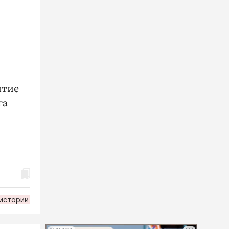
ытие
га
 истории