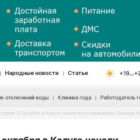
Народные новости
Статьи
+19...+
ик отключений воды
Клиника года
Работодатель г
стории: 21 октября в Калуге начали восстанавливать бульвар 