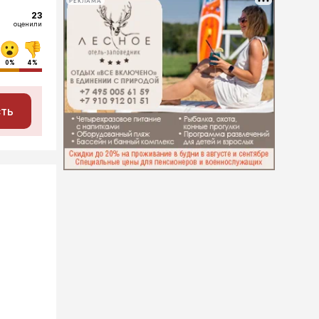
РЕКЛАМА
23
оценили
0%
4%
сть