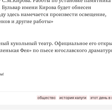
 С.М.Кирова. Работы по установке памятника
. Бульвар имени Кирова будет обнесен
ду здесь намечается произвести освещение,
иков и другие работы»
ный кукольный театр. Официальное его откр
аленькая Фея» по пьесе югославского драматур
м!
общество
история калуги
этот день в