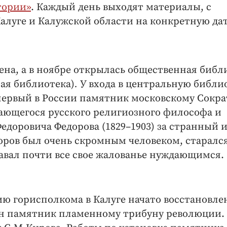
тории»
. Каждый день выходят материалы, с
алуге и Калужской области на конкретную дат
ена, а в ноябре открылась общественная библ
ая библиотека)
.
У входа в центральную библи
 первый в России памятник московскому Сокра
дающегося русского религиозного философа и
едоровича Федорова (1829–1903) за странный 
оров был очень скромным человеком, старалс
авал почти все свое жалованье нуждающимся.
ию горисполкома в Калуге начато восстановле
ен памятник пламенному трибуну революции.