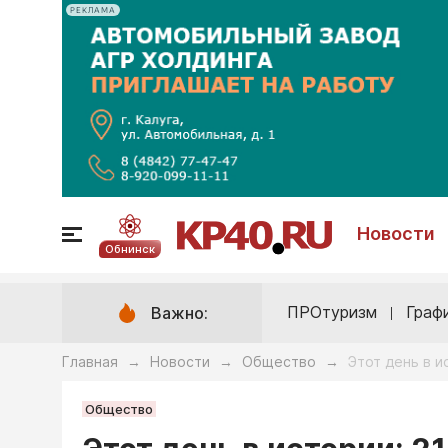
РЕКЛАМА
Новости
Обнинск
ПРОтуризм
Граф
Важно:
Главная
Новости
Общество
Этот день в и
→
→
→
Общество