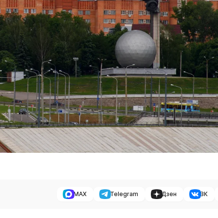
MAX
Telegram
Дзен
ВК