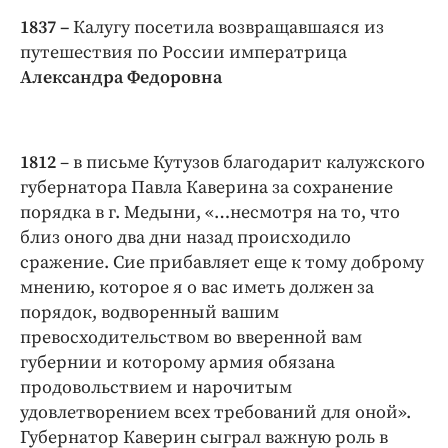
Интересное чтиво
1837 –
Калугу посетила возвращавшаяся из
Клиника года
путешествия по России императрица
Бренд года
Александра Федоровна
Работодатель года
1812
– в письме Кутузов благодарит калужского
губернатора Павла Каверина за сохранение
порядка в г. Медыни, «…несмотря на то, что
близ оного два дни назад происходило
сражение. Сие прибавляет еще к тому доброму
мнению, которое я о вас иметь должен за
порядок, водворенный вашим
превосходительством во вверенной вам
губернии и которому армия обязана
продовольствием и нарочитым
удовлетворением всех требований для оной».
Губернатор Каверин сыграл важную роль в