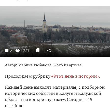
Криминал
Культура
Недвижимость и ЖКХ
Образование
Общество
Погода
Праздники
5
4071
Происшествия
Спорт
Автор: Марина Рыбакова. Фото из архива.
Экономика и бизнес
Продолжаем рубрику
«Этот день в истории»
.
ПРОЕКТЫ
Каждый день выходят материалы, с подборкой
Блоги
исторических событий в Калуге и Калужской
Издания
области на конкретную дату. Сегодня – 19
Медиаперсона
октября.