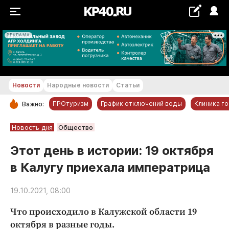
РЕКЛАМА
+21...+22 °С
Новости
Народные новости
Статьи
ПРОтуризм
График отключений воды
Клиника г
Важно:
РУБРИКИ
Новость дня
Общество
Обнинск
Этот день в истории: 19 октября
Новости компаний
в Калугу приехала императрица
Статьи
Народные новости
19.10.2021, 08:00
Авто и транспорт
Что происходило в Калужской области 19
Благоустройство
октября в разные годы.