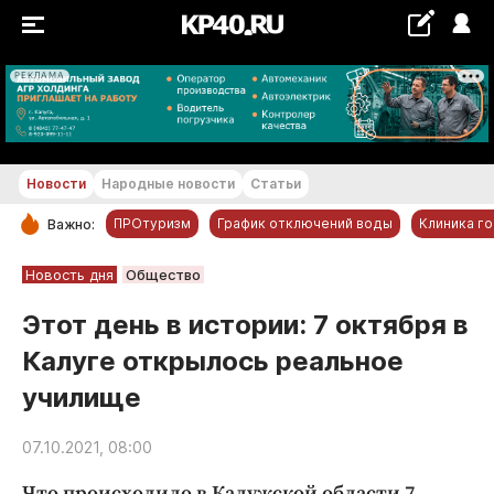
РЕКЛАМА
+24...+25 °С
Новости
Народные новости
Статьи
ПРОтуризм
График отключений воды
Клиника г
Важно:
РУБРИКИ
Новость дня
Общество
Обнинск
Этот день в истории: 7 октября в
Новости компаний
Калуге открылось реальное
Статьи
училище
Народные новости
Авто и транспорт
07.10.2021, 08:00
Благоустройство
Что происходило в Калужской области 7