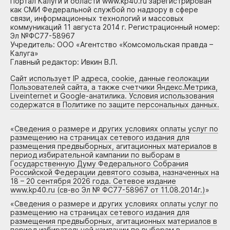
Портал Калуги и области www.kp40.ru зарегистрирован
как СМИ Федеральной службой по надзору в сфере
связи, информационных технологий и массовых
коммуникаций 11 августа 2014 г. Регистрационный номер:
Эл №ФС77-58967
Учредитель: ООО «Агентство «Комсомольская правда –
Калуга»
Главный редактор: Ивкин В.П.
Сайт использует IP адреса, cookie, данные геолокации
Пользователей сайта, а также счетчики Яндекс.Метрика,
Liveinternet и Google-анатилика. Условия использования
содержатся в Политике по защите персональных данных.
«
Сведения о размере и других условиях оплаты услуг по
размещению на страницах сетевого издания для
размещения предвыборных, агитационных материалов в
период избирательной кампании по выборам в
Государственную Думу Федерального Собрания
Российской Федерации девятого созыва, назначенных на
18 – 20 сентября 2026 года. Сетевое издание
www.kp40.ru (св-во Эл № ФС77-58967 от 11.08.2014г.)
»
«
Сведения о размере и других условиях оплаты услуг по
размещению на страницах сетевого издания для
размещения предвыборных, агитационных материалов в
период избирательной кампании по выборам в