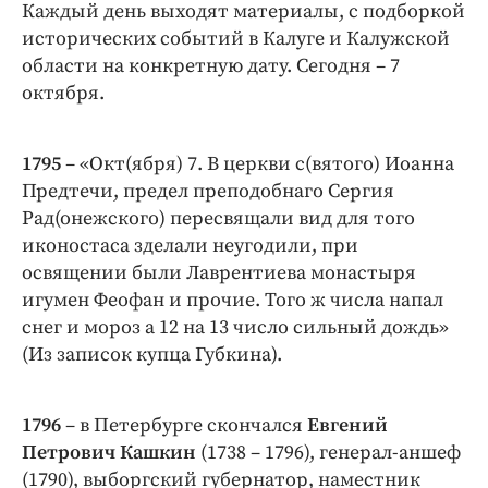
Интересное чтиво
Каждый день выходят материалы, с подборкой
исторических событий в Калуге и Калужской
Клиника года
области на конкретную дату. Сегодня – 7
Бренд года
октября.
Работодатель года
1795
– «Окт(ября) 7. В церкви с(вятого) Иоанна
Предтечи, предел преподобнаго Сергия
Рад(онежского) пересвящали вид для того
иконостаса зделали неугодили, при
освящении были Лаврентиева монастыря
игумен Феофан и прочие. Того ж числа напал
снег и мороз а 12 на 13 число сильный дождь»
(Из записок купца Губкина).
1796
– в Петербурге скончался
Евгений
Петрович Кашкин
(1738 – 1796), генерал-аншеф
(1790), выборгский губернатор, наместник