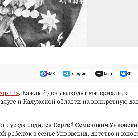
MAX
Telegram
Дзен
ВК
тории»
. Каждый день выходят материалы, с
алуге и Калужской области на конкретную дат
го уезда родился
Сергей Семенович Унковск
сьмой ребенок в семье Унковских, детство и юнос