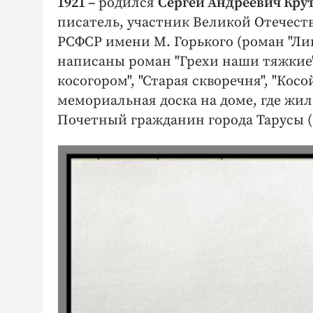
1921 –
родился
Сергей Андреевич Кр
писатель, участник Великой Отечест
РСФСР имени М. Горького (роман "Липяг
написаны роман "Грехи наши тяжкие",
косогором", "Старая скворечня", "Косо
мемориальная доска на доме, где жил
Почетный гражданин города Тарусы (2