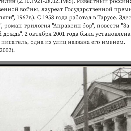
утилин
(2.10.1921-28.02.1985). Известный росси
венной войны, лауреат Государственной прем
и", 1967г.). С 1958 года работал в Тарусе. Зде
 роман-трилогия "Апраксин бор", повести "За
й дождь". 2 октября 2001 года была установлена
 писатель, одна из улиц названа его именем.
002).