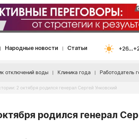
Народные новости
Статьи
+26...+
ик отключений воды
Клиника года
Работодатель г
стории: 2 октября родился генерал Сергей Унковский
 октября родился генерал Сер