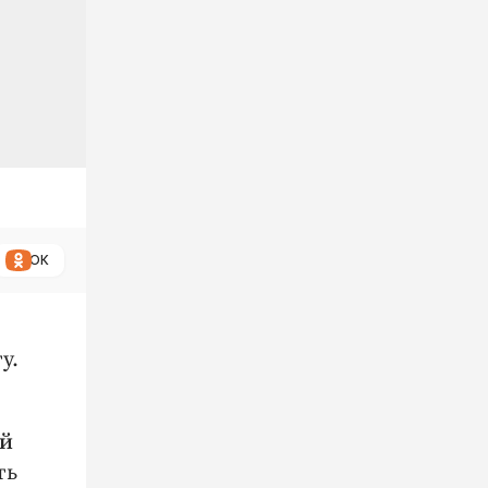
ОК
у.
ий
ть