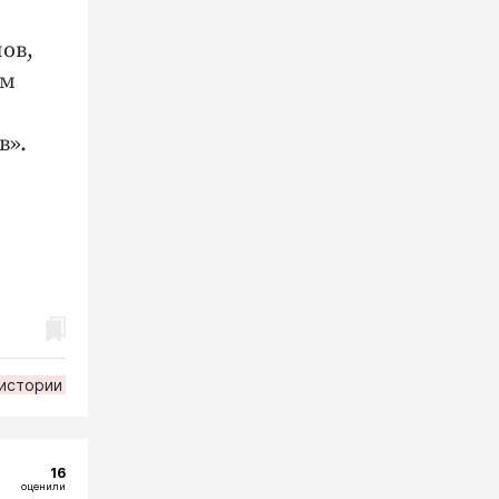
ов,
ем
в».
 истории
16
оценили