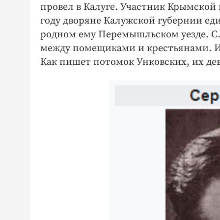
провел в Калуге. Участник Крымской в
году дворяне Калужской губернии ед
родном ему Перемышльском уезде. С.
между помещиками и крестьянами. И т
Как пишет потомок Унковских, их дев