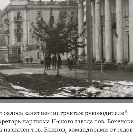
остоялось занятие-инструктаж руководителей
кретарь парткома Н-ского завода тов. Бохенск
а назначен тов. Блинов, командирами отрядов