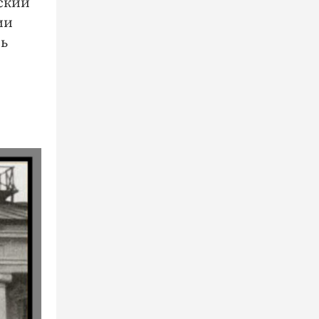
йский
ии
сь