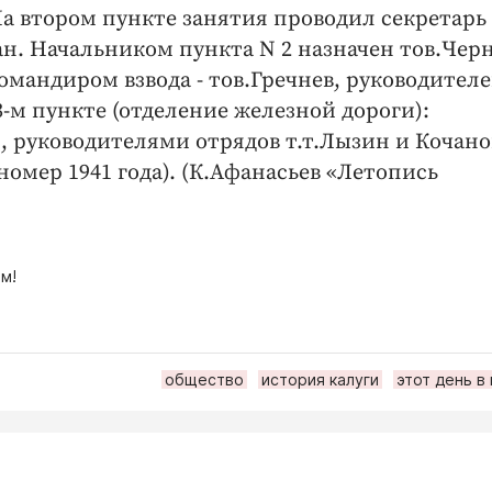
На втором пункте занятия проводил секретарь
н. Начальником пункта N 2 назначен тов.Черн
омандиром взвода - тов.Гречнев, руководител
3-м пункте (отделение железной дороги):
, руководителями отрядов т.т.Лызин и Кочано
номер 1941 года). (К.Афанасьев «Летопись
м!
общество
история калуги
этот день в