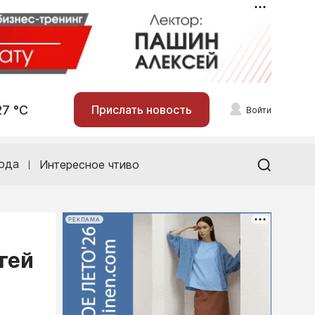
27 °С
Прислать новость
Войти
ода
Интересное чтиво
РЕКЛАМА
гей