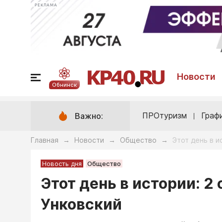
РЕКЛАМА
Новости
Обнинск
ПРОтуризм
Граф
Важно:
Главная
Новости
Общество
Этот день в и
→
→
→
Новость дня
Общество
Этот день в истории: 2
Унковский