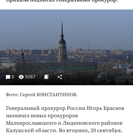
Криминал
Культура
Недвижимость и ЖКХ
Образование
Общество
Погода
Праздники
Происшествия
Спорт
0
5067
Экономика и бизнес
Фото: Сергей КОНСТАНТИНОВ.
ПРОЕКТЫ
Блоги
Генеральный прокурор России Игорь Краснов
назначил новых прокуроров
Издания
Малоярославецкого и Людиновского районов
Медиаперсона
Калужской области. Во вторник, 20 сентября,