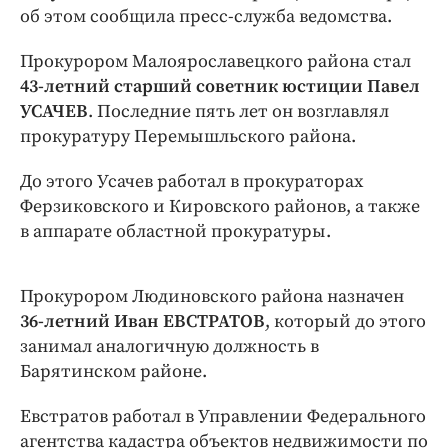
Интересное чтиво
об этом сообщила пресс-служба ведомства.
Клиника года
Прокурором Малоярославецкого района стал
Бренд года
43-летний старший советник юстиции Павел
Работодатель года
УСАЧЕВ
. Последние пять лет он возглавлял
прокуратуру Перемышльского района.
До этого Усачев работал в прокураторах
Ферзиковского и Кировского районов, а также
в аппарате областной прокуратуры.
Прокурором Людиновского района назначен
36-летний Иван ЕВСТРАТОВ
, который до этого
занимал аналогичную должность в
Барятинском районе.
Евстратов работал в Управлении Федерального
агентства кадастра объектов недвижимости по