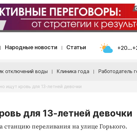
Народные новости
Статьи
+20...+
ик отключений воды
Клиника года
Работодатель г
но ищут кровь для 13-летней девочки
кровь для 13-летней девочки
а станцию переливания на улице Горького.