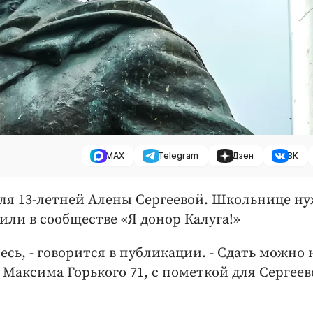
MAX
Telegram
Дзен
ВК
для 13-летней Алены Сергеевой. Школьнице н
ли в сообществе «Я донор Калуга!»
есь, - говорится в публикации. - Сдать можно 
Максима Горького 71, с пометкой для Сергее