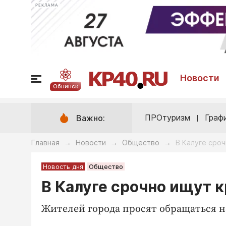
РЕКЛАМА
Новости
Обнинск
ПРОтуризм
Граф
Важно:
Главная
Новости
Общество
В Калуге сроч
→
→
→
Новость дня
Общество
В Калуге срочно ищут 
Жителей города просят обращаться н