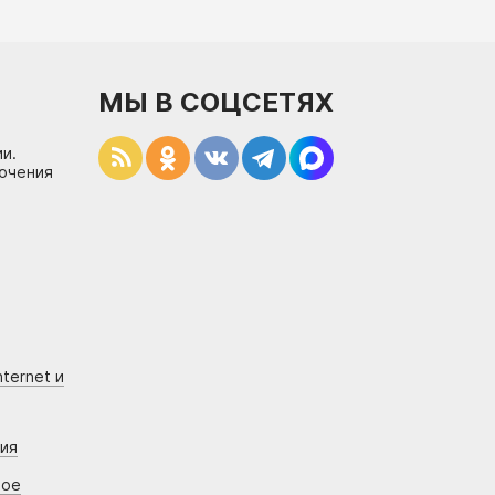
МЫ В СОЦСЕТЯХ
и.
лючения
ternet и
ния
вое