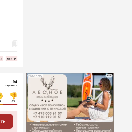
о
дети
РЕКЛАМА
94
оценили
%
6%
сть