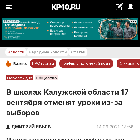
РЕКЛАМА
+22...+23 °С
Новости
Народные новости
Статьи
ПРОтуризм
График отключений воды
Клиника г
Важно:
РУБРИКИ
Новость дня
Общество
Обнинск
В школах Калужской области 17
Новости компаний
сентября отменят уроки из-за
Статьи
выборов
Народные новости
Авто и транспорт
ДМИТРИЙ ИВЬЕВ
14.09.2021, 14:58
Благоустройство
Министерство образования сообщило, чем