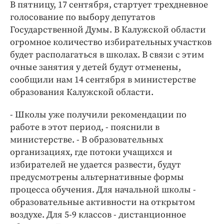
Интересное чтиво
В пятницу, 17 сентября, стартует трехдневное
голосование по выбору депутатов
Клиника года
Государственной Думы. В Калужской области
Бренд года
огромное количество избирательных участков
Работодатель года
будет располагаться в школах. В связи с этим
очные занятия у детей будут отменены,
сообщили нам 14 сентября в министерстве
образования Калужской области.
- Школы уже получили рекомендации по
работе в этот период, - пояснили в
министерстве. - В образовательных
организациях, где потоки учащихся и
избирателей не удается развести, будут
предусмотрены альтернативные формы
процесса обучения. Для начальной школы -
образовательные активности на открытом
воздухе. Для 5-9 классов - дистанционное