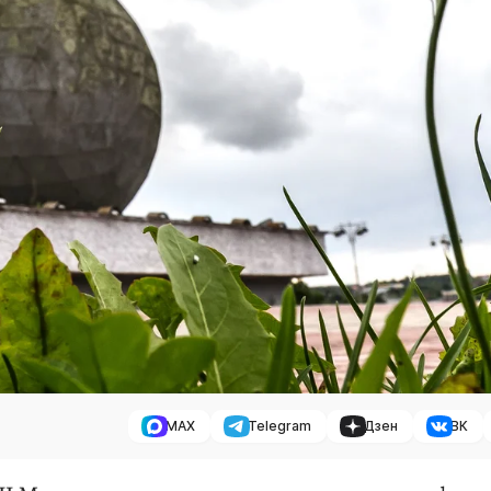
MAX
Telegram
Дзен
ВК