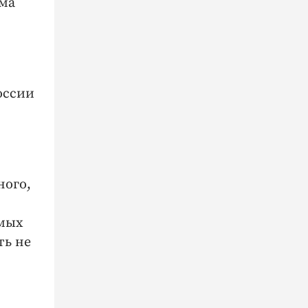
ума
оссии
ного,
амых
ть не