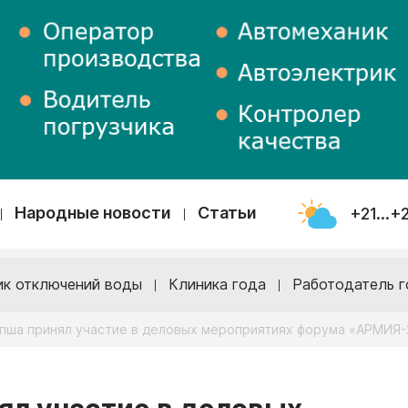
Народные новости
Статьи
+21...+
ик отключений воды
Клиника года
Работодатель г
пша принял участие в деловых мероприятиях форума «АРМИЯ-