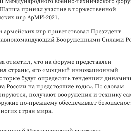
 VII Международного военно-технического фор
 Шапша принял участие в торжественной
ских игр АрМИ-2021.
и армейских игр приветствовал Президент
Главнокомандующий Вооруженными Силами Р
ва отметил, что на форуме представлен
сил страны, его «мощный инновационный
которые будут определять тенденции динамич
та России на предстоящие годы». По словам
зируются, получают вооружения и технику с
оружие по-прежнему обеспечивает безопаснос
многих стран мира.