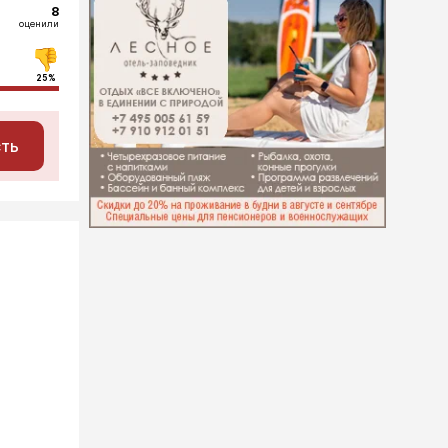
8
оценили
25%
сть