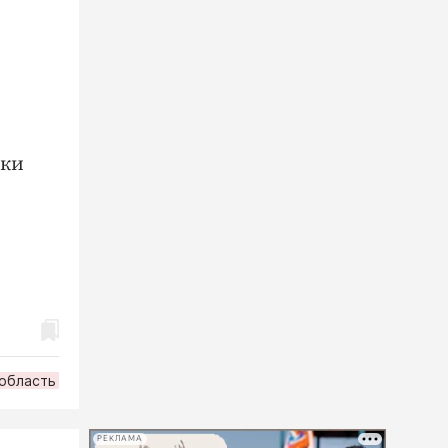
жки
область
РЕКЛАМА