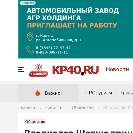
РЕКЛАМА
Новости
Обнинск
ПРОтуризм
Граф
Важно:
Главная
Новости
Общество
Владислав Ша
→
→
→
Общество