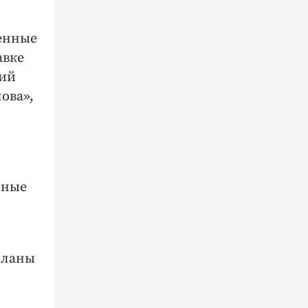
енные
авке
кий
ова»,
нные
планы