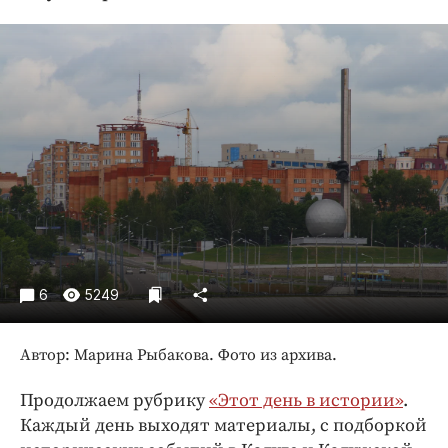
Криминал
Культура
Недвижимость и ЖКХ
Образование
Общество
Погода
Праздники
Происшествия
Спорт
Экономика и бизнес
6
5249
ПРОЕКТЫ
Автор: Марина Рыбакова. Фото из архива.
Блоги
Издания
Продолжаем рубрику
«Этот день в истории»
.
Медиаперсона
Каждый день выходят материалы, с подборкой