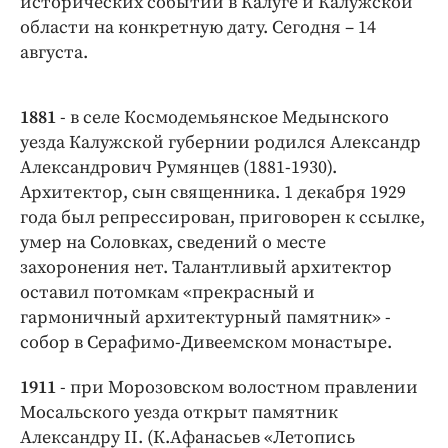
исторических событий в Калуге и Калужской
Интересное чтиво
области на конкретную дату. Сегодня – 14
Клиника года
августа.
Бренд года
Работодатель года
1881
- в селе Космодемьянское Медынского
уезда Калужской губернии родился Александр
Александрович Румянцев (1881-1930).
Архитектор, сын священника. 1 декабря 1929
года был репрессирован, приговорен к ссылке,
умер на Соловках, сведений о месте
захоронения нет. Талантливый архитектор
оставил потомкам «прекрасный и
гармоничный архитектурный памятник» -
собор в Серафимо-Дивеемском монастыре.
1911
- при Морозовском волостном правлении
Мосальского уезда открыт памятник
Александру II. (К.Афанасьев «Летопись