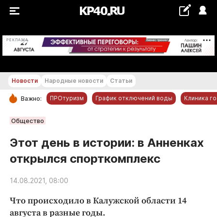
+15...+16 °С
РЕКЛАМА
Новости
Народные новости
Статьи
ПРОтуризм
График отключений воды
Клиника г
Важно:
РУБРИКИ
Общество
Обнинск
Этот день в истории: в Анненках
Новости компаний
открылся спорткомплекс
Статьи
Народные новости
14.08.2021, 08:00
Авто и транспорт
Что происходило в Калужской области 14
Благоустройство
августа в разные годы.