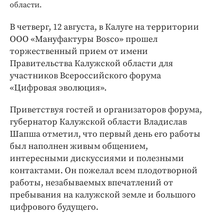
Интересное чтиво
области.
Клиника года
В четверг, 12 августа, в Калуге на территории
Бренд года
ООО «Мануфактуры Bosco» прошел
Работодатель года
торжественный прием от имени
Правительства Калужской области для
участников Всероссийского форума
«Цифровая эволюция».
Приветствуя гостей и организаторов форума,
губернатор Калужской области Владислав
Шапша отметил, что первый день его работы
был наполнен живым общением,
интересными дискуссиями и полезными
контактами. Он пожелал всем плодотворной
работы, незабываемых впечатлений от
пребывания на калужской земле и большого
цифрового будущего.