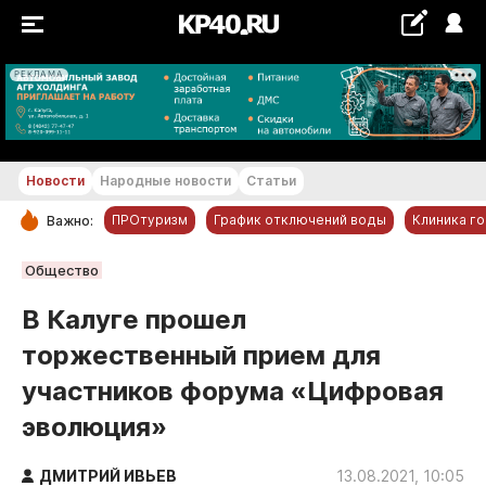
РЕКЛАМА
+20...+21 °С
Новости
Народные новости
Статьи
ПРОтуризм
График отключений воды
Клиника г
Важно:
РУБРИКИ
Общество
Обнинск
В Калуге прошел
Новости компаний
торжественный прием для
Статьи
участников форума «Цифровая
Народные новости
эволюция»
Авто и транспорт
Благоустройство
ДМИТРИЙ ИВЬЕВ
13.08.2021, 10:05