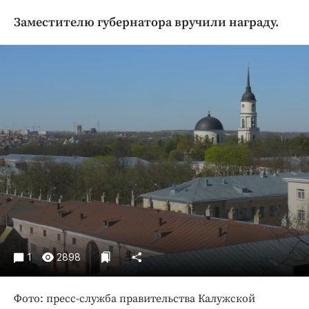
Криминал
Заместителю губернатора вручили награду.
Культура
Недвижимость и ЖКХ
Образование
Общество
Погода
Праздники
Происшествия
Спорт
Экономика и бизнес
ПРОЕКТЫ
Блоги
1
2898
Издания
Медиаперсона
Фото: пресс-служба правительства Калужской