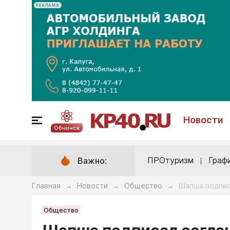
РЕКЛАМА
Новости
Обнинск
ПРОтуризм
Граф
Важно:
Главная
Новости
Общество
Шапша подпис
→
→
→
Общество