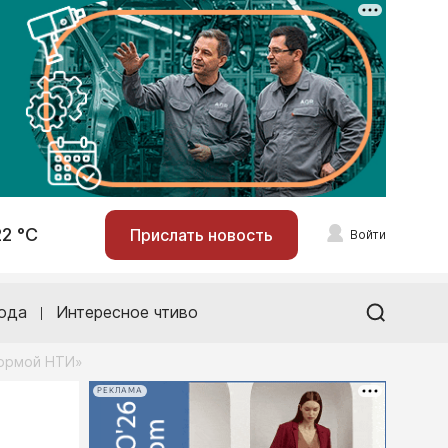
22 °С
Прислать новость
Войти
ода
Интересное чтиво
формой НТИ»
РЕКЛАМА