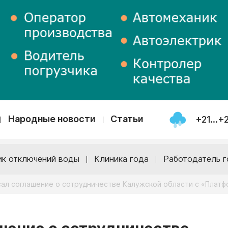
Народные новости
Статьи
+21...+
ик отключений воды
Клиника года
Работодатель г
ал соглашение о сотрудничестве Калужской области с «Плат