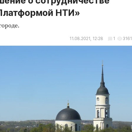
шение о сотрудничестве
«Платформой НТИ»
ороде.
11.08.2021, 12:28
1
3161