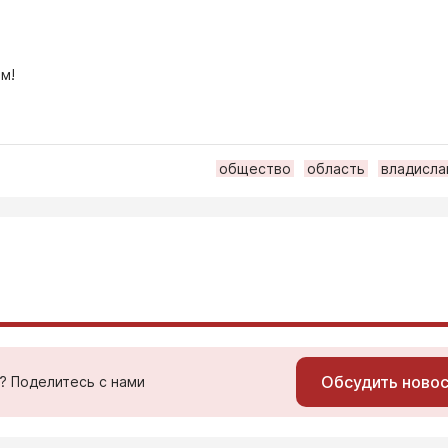
м!
общество
область
владисла
Обсудить ново
ь? Поделитесь с нами