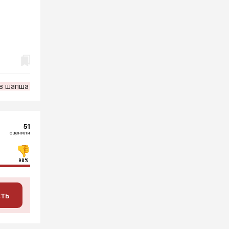
в шапша
51
оценили
98%
сть