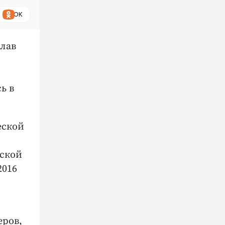
ОК
слав
ь в
еской
йской
2016
еров,