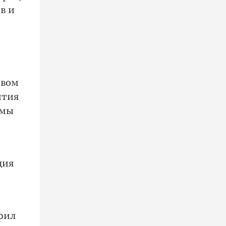
в и
овом
ития
 мы
ция
ерил