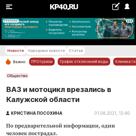
РЕКЛАМА
+22...+23 °С
Новости
Народные новости
Статьи
ПРОтуризм
График отключений воды
Клиника г
Важно:
РУБРИКИ
Общество
Обнинск
ВАЗ и мотоцикл врезались в
Новости компаний
Калужской области
Статьи
Народные новости
КРИСТИНА ПОСОХИНА
01.08.2021, 12:40
Авто и транспорт
По предварительной информации, один
Благоустройство
человек пострадал.