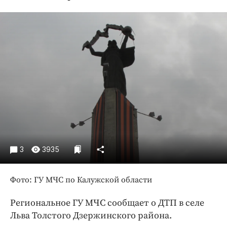
Криминал
Культура
Недвижимость и ЖКХ
Образование
Общество
Погода
Праздники
Происшествия
Спорт
Экономика и бизнес
3
3935
ПРОЕКТЫ
Фото: ГУ МЧС по Калужской области
Блоги
Издания
Региональное ГУ МЧС сообщает о ДТП в селе
Медиаперсона
Льва Толстого Дзержинского района.