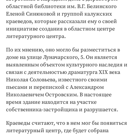
Интересное чтиво
областной библиотеки им. В.Г. Белинского
Клиника года
Еленой Синюковой и группой калужских
Бренд года
краеведов, которые рассказали ему о своей
Работодатель года
инициативе создания в областном центре
литературного центра.
По их мнению, оно могло бы разместиться в
доме на улице Луначарского, 5. Он является
выявленным объектом культурного наследия и
связан с деятельностью драматурга XIX века
Николая Соловьева, известного своими
пьесами и перепиской с Александром
Николаевичем Островским. В настоящее
время здание находится на участке
собственника-застройщика и разрушается.
Краеведы считают, что в нем мог бы появиться
литературный центр, где будет собрана