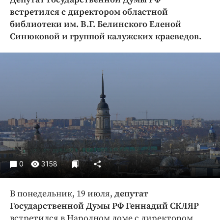
Криминал
встретился с директором областной
Культура
библиотеки им. В.Г. Белинского Еленой
Синюковой и группой калужских краеведов.
Недвижимость и ЖКХ
Образование
Общество
Погода
Праздники
Происшествия
Спорт
Экономика и бизнес
ПРОЕКТЫ
0
3158
Блоги
Издания
В понедельник, 19 июля,
депутат
Государственной Думы РФ Геннадий СКЛЯР
Медиаперсона
встретился в Народном доме с директором