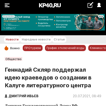
РЕКЛАМА
+17...+18 °С
Новости
Народные новости
Статьи
ПРОтуризм
График отключений воды
Клиника г
Важно:
РУБРИКИ
Общество
Обнинск
Геннадий Скляр поддержал
Новости компаний
идею краеведов о создании в
Статьи
Калуге литературного центра
Народные новости
Авто и транспорт
ДМИТРИЙ ИВЬЕВ
20.07.2021, 08:49
Благоустройство
Депутат Государственной Думы РФ