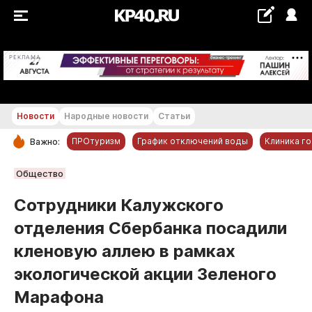
+24...+25 °С
РЕКЛАМА
Новости
Народные новости
Статьи
ПРОтуризм
График отключений воды
Клиника г
Важно:
РУБРИКИ
Общество
Обнинск
Сотрудники Калужского
Новости компаний
отделения Сбербанка посадили
Статьи
кленовую аллею в рамках
Народные новости
экологической акции Зеленого
Авто и транспорт
Марафона
Благоустройство