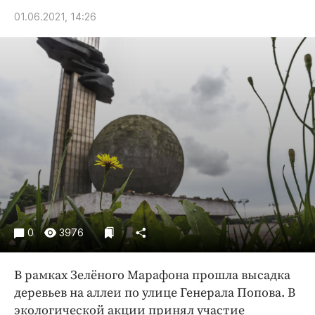
Криминал
01.06.2021, 14:26
Культура
Недвижимость и ЖКХ
Образование
Общество
Погода
Праздники
Происшествия
Спорт
Экономика и бизнес
ПРОЕКТЫ
0
3976
Блоги
В рамках Зелёного Марафона прошла высадка
Издания
деревьев на аллеи по улице Генерала Попова. В
Медиаперсона
экологической акции принял участие