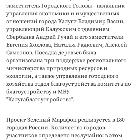
Интересное чтиво
заместитель Городского Головы - начальник
Клиника года
управления экономики и имущественных
Бренд года
отношений города Калуги Владимир Васин,
управляющий Калужским отделением
Работодатель года
Сбербанка Андрей Ручай и его заместители
Евгения Хохлова, Наталья Радкевич, Алексей
Самсонов. Посадка деревьев была
организована при поддержке регионального
министерства природных ресурсов и
экологии, а также управление городского
хозяйства отдел благоустройства комитета по
благоустройству и МБУ
"Калугаблагоустройство".
Проект Зеленый Марафон реализуется в 180
городах России. Количество городов-
участников определено неслучайно: в этом