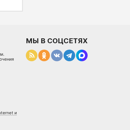
МЫ В СОЦСЕТЯХ
и.
лючения
ternet и