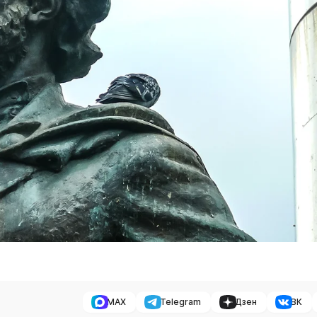
MAX
Telegram
Дзен
ВК