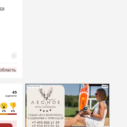
да
область
РЕКЛАМА
45
оценили
0%
4%