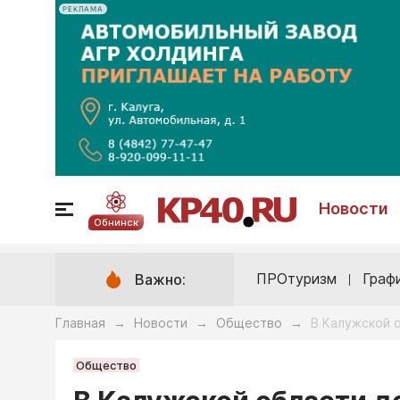
РЕКЛАМА
Новости
Обнинск
ПРОтуризм
Граф
Важно:
Главная
Новости
Общество
В Калужской о
→
→
→
Общество