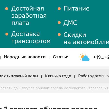
Народные новости
Статьи
+19...+
ик отключений воды
Клиника года
Работодатель г
бласти до 1 августа обновят поезда московского направления