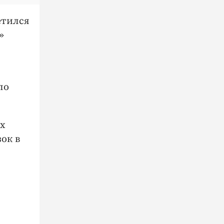
етился
»
по
их
ок в