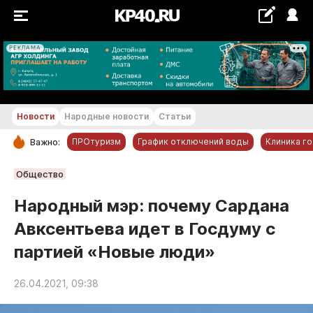
РЕКЛАМА
+17...+18 °С
Новости
Народные новости
Статьи
ПРОтуризм
График отключений воды
Клиника г
Важно:
РУБРИКИ
Общество
Обнинск
Народный мэр: почему Сардана
Новости компаний
Авксентьева идет в Госдуму с
Статьи
партией «Новые люди»
Народные новости
Авто и транспорт
26.04.2021, 09:38
Благоустройство