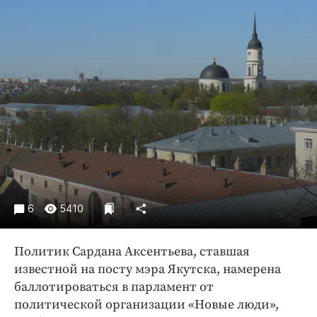
Криминал
Культура
Недвижимость и ЖКХ
Образование
Общество
Погода
Праздники
Происшествия
Спорт
Экономика и бизнес
6
5410
ПРОЕКТЫ
Политик Сардана Аксентьева, ставшая
Блоги
известной на посту мэра Якутска, намерена
Издания
баллотироваться в парламент от
Медиаперсона
политической организации «Новые люди»,