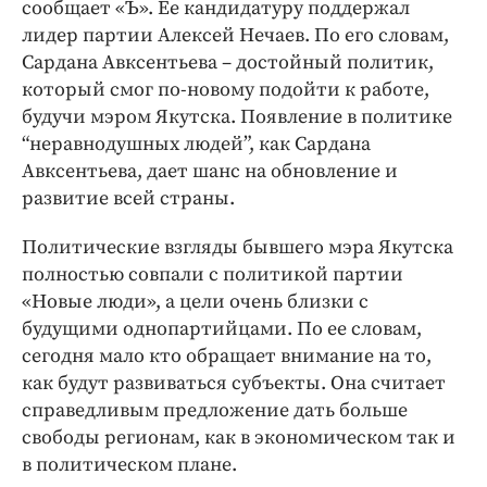
Интересное чтиво
сообщает «Ъ». Ее кандидатуру поддержал
лидер партии Алексей Нечаев. По его словам,
Клиника года
Сардана Авксентьева – достойный политик,
Бренд года
который смог по-новому подойти к работе,
Работодатель года
будучи мэром Якутска. Появление в политике
“неравнодушных людей”, как Сардана
Авксентьева, дает шанс на обновление и
развитие всей страны.
Политические взгляды бывшего мэра Якутска
полностью совпали с политикой партии
«Новые люди», а цели очень близки с
будущими однопартийцами. По ее словам,
сегодня мало кто обращает внимание на то,
как будут развиваться субъекты. Она считает
справедливым предложение дать больше
свободы регионам, как в экономическом так и
в политическом плане.