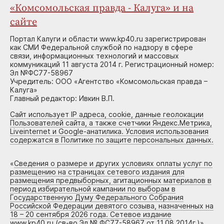
«Комсомольская правда - Калуга» и на
сайте
Портал Калуги и области www.kp40.ru зарегистрирован
как СМИ Федеральной службой по надзору в сфере
связи, информационных технологий и массовых
коммуникаций 11 августа 2014 г. Регистрационный номер:
Эл №ФС77-58967
Учредитель: ООО «Агентство «Комсомольская правда –
Калуга»
Главный редактор: Ивкин В.П.
Сайт использует IP адреса, cookie, данные геолокации
Пользователей сайта, а также счетчики Яндекс.Метрика,
Liveinternet и Google-анатилика. Условия использования
содержатся в Политике по защите персональных данных.
«
Сведения о размере и других условиях оплаты услуг по
размещению на страницах сетевого издания для
размещения предвыборных, агитационных материалов в
период избирательной кампании по выборам в
Государственную Думу Федерального Собрания
Российской Федерации девятого созыва, назначенных на
18 – 20 сентября 2026 года. Сетевое издание
www.kp40.ru (св-во Эл № ФС77-58967 от 11.08.2014г.)
»