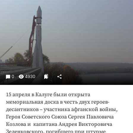
Криминал
Культура
Недвижимость и ЖКХ
Образование
Общество
Погода
Праздники
Происшествия
Спорт
0
4930
Экономика и бизнес
15 апреля в Калуге были открыта
ПРОЕКТЫ
мемориальная доска в честь двух героев-
Блоги
десантников – участника афганской войны,
Героя Советского Союза Сергея Павловича
Издания
Козлова и капитана Андрея Викторовича
Медиаперсона
Зеленковского, погибшего при штурме