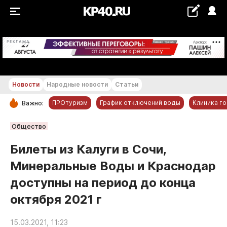
+22...+23 °С
РЕКЛАМА
Новости
Народные новости
Статьи
ПРОтуризм
График отключений воды
Клиника г
Важно:
РУБРИКИ
Общество
Обнинск
Билеты из Калуги в Сочи,
Новости компаний
Минеральные Воды и Краснодар
Статьи
доступны на период до конца
Народные новости
октября 2021 г
Авто и транспорт
Благоустройство
15.03.2021, 11:23