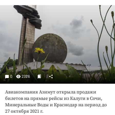
Криминал
Культура
Недвижимость и ЖКХ
Образование
Общество
Погода
Праздники
Происшествия
Спорт
Экономика и бизнес
0
2328
ПРОЕКТЫ
Авиакомпания Азимут открыла продажи
Блоги
билетов на прямые рейсы из Калуги в Сочи,
Издания
Минеральные Воды и Краснодар на период до
Медиаперсона
27 октября 2021 г.