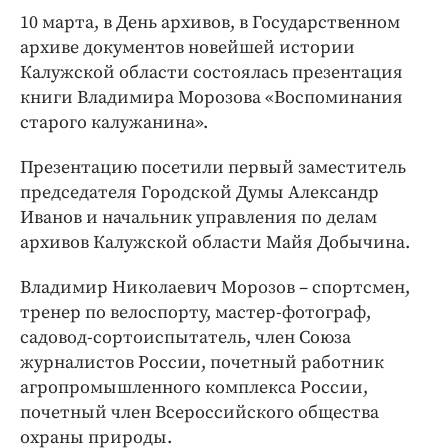
Интересное чтиво
10 марта, в День архивов, в Государственном
Клиника года
архиве документов новейшей истории
Бренд года
Калужской области состоялась презентация
Работодатель года
книги Владимира Морозова «Воспоминания
старого калужанина».
Презентацию посетили первый заместитель
председателя Городской Думы Александр
Иванов и начальник управления по делам
архивов Калужской области Майя Добычина.
Владимир Николаевич Морозов – спортсмен,
тренер по велоспорту, мастер-фотограф,
садовод-сортоиспытатель, член Союза
журналистов России, почетный работник
агропромышленного комплекса России,
почетный член Всероссийского общества
охраны природы.