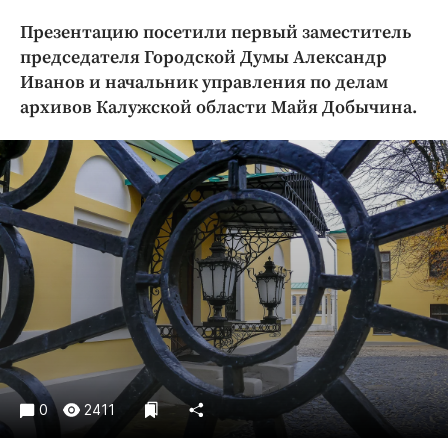
Криминал
Презентацию посетили первый заместитель
Культура
председателя Городской Думы Александр
Недвижимость и ЖКХ
Иванов и начальник управления по делам
Образование
архивов Калужской области Майя Добычина.
Общество
Погода
Праздники
Происшествия
Спорт
Экономика и бизнес
ПРОЕКТЫ
Блоги
Издания
0
2411
Медиаперсона