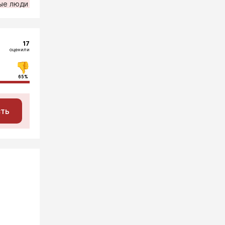
ые люди
17
оценили
65%
сть