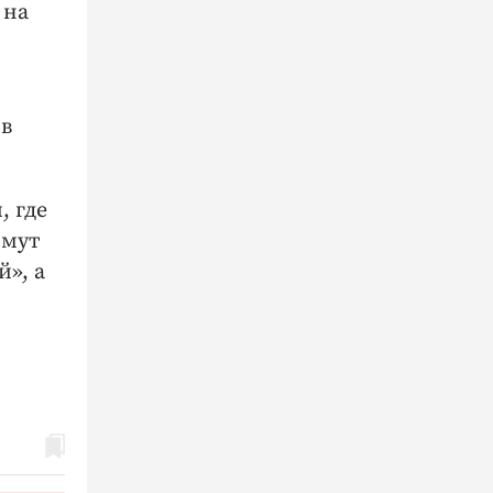
 на
 в
, где
имут
», а