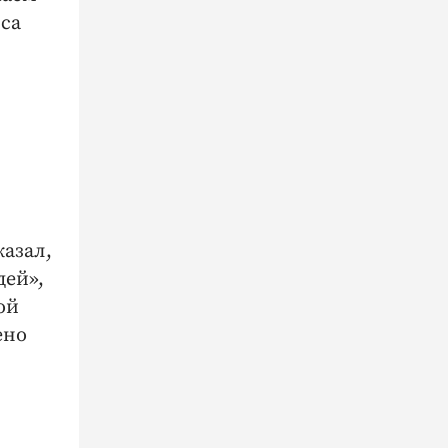
са
азал,
дей»,
ой
ено