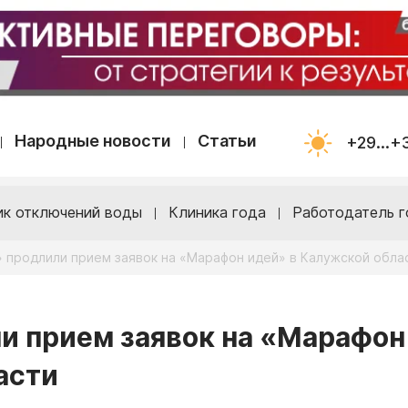
Народные новости
Статьи
+29...+
ик отключений воды
Клиника года
Работодатель г
 продлили прием заявок на «Марафон идей» в Калужской обла
и прием заявок на «Марафон
асти