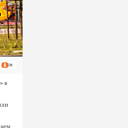
ОК
» в
или
чаем