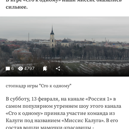
Криминал
сильнее.
Культура
Недвижимость и ЖКХ
Образование
Общество
Погода
Праздники
Происшествия
6
4797
Спорт
Экономика и бизнес
стопкадр игры "Сто к одному"
ПРОЕКТЫ
В субботу, 13 февраля, на канале «Россия 1» в
Блоги
самом популярном утреннем шоу этого канала
«Сто к одному» приняла участие команда из
Издания
Калуги под названием «Миссис Калуга». В его
Медиаперсона
состав вошли мамочки-красавицы -