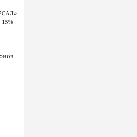
ЕРСАЛ»
о 15%
онов