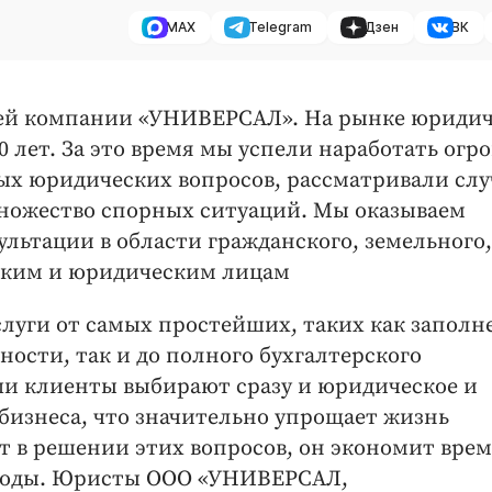
MAX
Telegram
Дзен
ВК
воей компании «УНИВЕРСАЛ». На рынке юриди
10 лет. За это время мы успели наработать ог
ых юридических вопросов, рассматривали слу
множество спорных ситуаций. Мы оказываем
льтации в области гражданского, земельного,
еским и юридическим лицам
слуги от самых простейших, таких как заполн
ности, так и до полного бухгалтерского
и клиенты выбирают сразу и юридическое и
 бизнеса, что значительно упрощает жизнь
 в решении этих вопросов, он экономит время
сходы. Юристы ООО «УНИВЕРСАЛ,