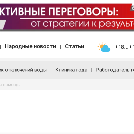
Народные новости
Статьи
+18...+
ик отключений воды
Клиника года
Работодатель г
я помощь