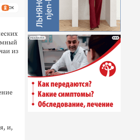
ОК
ческих
РЕКЛАМА
ромный
чаи из
ение
, и,