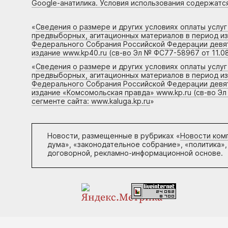
Google-анатилика. Условия использования содержатс
«
Сведения о размере и других условиях оплаты услу
предвыборных, агитационных материалов в период и
Федерального Собрания Российской Федерации девято
издание www.kp40.ru (св-во Эл № ФС77-58967 от 11.08
«
Сведения о размере и других условиях оплаты услу
предвыборных, агитационных материалов в период и
Федерального Собрания Российской Федерации девято
издание «Комсомольская правда» www.kp.ru (св-во Эл
сегменте сайта: www.kaluga.kp.ru
»
Новости, размещенные в рубриках «
Новости ком
дума», «законодательное собрание», «политика»,
договорной, рекламно-информационной основе.