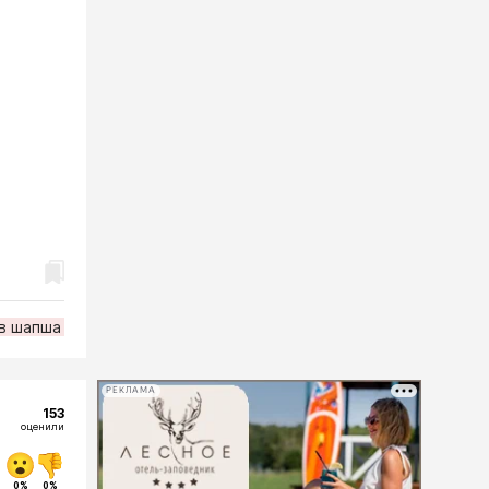
в шапша
РЕКЛАМА
153
оценили
0%
0%