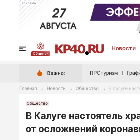
РЕКЛАМА
Новости
Обнинск
ПРОтуризм
Граф
Важно:
Главная
Новости
Общество
В Калуге нас
→
→
→
Общество
В Калуге настоятель х
от осложнений коронав