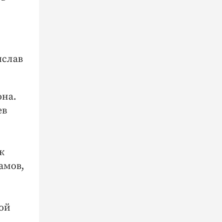
ислав
она.
ев
к
амов,
ой