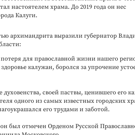
тал настоятелем храма. До 2019 года он нес
рода Калуги.
ртью архимандрита выразили губернатор Влад
бласти:
 потеря для православной жизни нашего реги
 здоровье калужан, боролся за упрочение усто
 духовенства, своей паствы, ценившего его ка
теля одного из самых известных городских хр
лагоукрашался его трудами и заботой.
м он был отмечен Орденом Русской Православн
Даниила Московского.