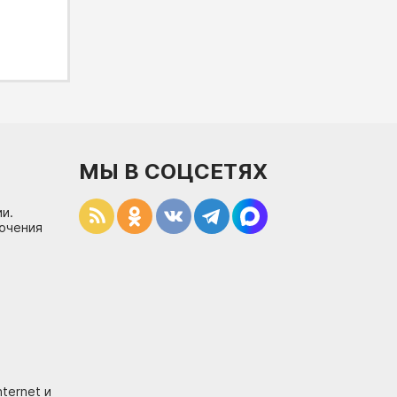
МЫ В СОЦСЕТЯХ
и.
лючения
ternet и