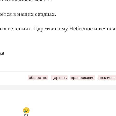
нется в наших сердцах.
ных селениях. Царствие ему Небесное и вечная
м!
общество
церковь
православие
владисла
91%