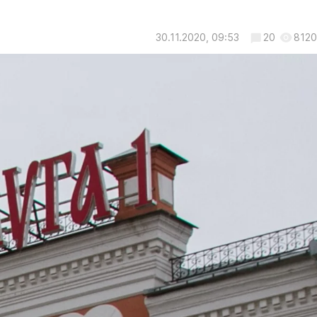
30.11.2020, 09:53
20
8120