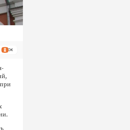
ОК
н-
ий,
 при
х
ии.
ть