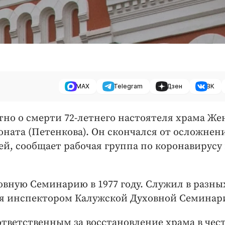
MAX
Telegram
Дзен
ВК
стно о смерти 72-летнего настоятеля храма Же
ната (Петенкова). Он скончался от осложнен
й, сообщает рабочая группа по коронавирусу
вную Семинарию в 1977 году. Служил в разны
ся инспектором Калужской Духовной Семинар
 ответственным за восстановление храма в чес