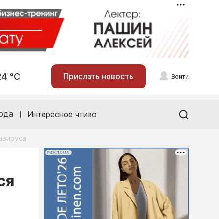
24 °С
Прислать новость
Войти
ода
Интересное чтиво
авируса
РЕКЛАМА
ся