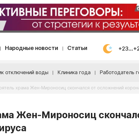
Народные новости
Статьи
+23...+
ик отключений воды
Клиника года
Работодатель г
тоятель храма Жен-Мироносиц скончался от осложнений корон
рама Жен-Мироносиц скончал
ируса