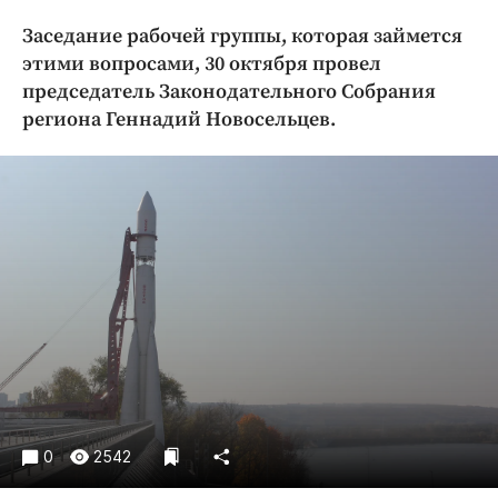
Криминал
Заседание рабочей группы, которая займется
Культура
этими вопросами, 30 октября провел
Недвижимость и ЖКХ
председатель Законодательного Собрания
Образование
региона Геннадий Новосельцев.
Общество
Погода
Праздники
Происшествия
Спорт
Экономика и бизнес
ПРОЕКТЫ
Блоги
Издания
0
2542
Медиаперсона