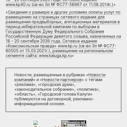
www.kp40.ru (св-во Эл № ФС77-58967 от 11.08.2014г.)
»
«
Сведения о размере и других условиях оплаты услуг по
размещению на страницах сетевого издания для
размещения предвыборных, агитационных материалов в
период избирательной кампании по выборам в
Государственную Думу Федерального Собрания
Российской Федерации девятого созыва, назначенных на
18 – 20 сентября 2026 года. Сетевое издание
«Комсомольская правда» www.kp.ru (св-во Эл № ФС77-
80505 от 15.03.2021г.), размещение на региональном
сегменте сайта: www.kaluga.kp.ru
»
Новости, размещенные в рубриках «
Новости
компаний
» и «
Новости партнеров
» с тегами
«реклама», «городская дума»,
«законодательное собрание», «политика»,
«область», «Городской голова Калуги»
публикуются на договорной, рекламно-
информационной основе.