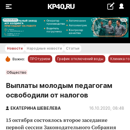
РЕКЛАМА
+18...+19 °С
Новости
Народные новости
Статьи
ПРОтуризм
График отключений воды
Клиника г
Важно:
РУБРИКИ
Общество
Обнинск
Выплаты молодым педагогам
Новости компаний
освободили от налогов
Статьи
Народные новости
ЕКАТЕРИНА ШЕВЕЛЕВА
16.10.2020, 08:48
Авто и транспорт
15 октября состоялось второе заседание
Благоустройство
первой сессии Законодательного Собрания