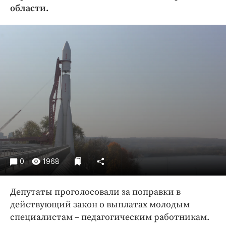
Криминал
области.
Культура
Недвижимость и ЖКХ
Образование
Общество
Погода
Праздники
Происшествия
Спорт
Экономика и бизнес
0
1968
ПРОЕКТЫ
Блоги
Депутаты проголосовали за поправки в
Издания
действующий закон о выплатах молодым
Медиаперсона
специалистам – педагогическим работникам.