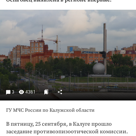
Криминал
Культура
Недвижимость и ЖКХ
Образование
Общество
Погода
Праздники
Происшествия
Спорт
Экономика и бизнес
3
4381
ПРОЕКТЫ
ГУ МЧС России по Калужской области
Блоги
Издания
В пятницу, 25 сентября, в Калуге прошло
Медиаперсона
заседание противоэпизоотической комиссии.