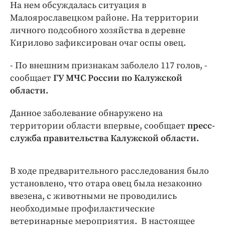
Интересное чтиво
На нем обсуждалась ситуация в
Малоярославецком районе. На территории
Клиника года
личного подсобного хозяйства в деревне
Бренд года
Кирилово зафиксирован очаг оспы овец.
Работодатель года
- По внешним признакам заболело 117 голов, -
сообщает
ГУ МЧС России по Калужской
области.
Данное заболевание обнаружено на
территории области впервые, сообщает
пресс-
служба правительства Калужской области.
В ходе предварительного расследования было
установлено, что отара овец была незаконно
ввезена, с животными не проводились
необходимые профилактические
ветеринарные мероприятия. В настоящее