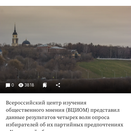
Криминал
Культура
Недвижимость и ЖКХ
Образование
Общество
Погода
Праздники
Происшествия
Спорт
Экономика и бизнес
0
3818
ПРОЕКТЫ
Всероссийский центр изучения
Блоги
общественного мнения (ВЦИОМ) представил
Издания
данные результатов четырех волн опроса
Медиаперсона
избирателей об их партийных предпочтениях