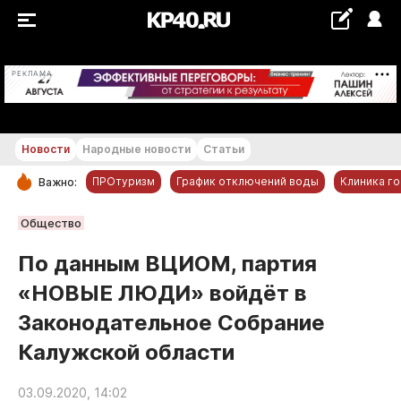
+19...+20 °С
РЕКЛАМА
Новости
Народные новости
Статьи
ПРОтуризм
График отключений воды
Клиника г
Важно:
РУБРИКИ
Общество
Обнинск
По данным ВЦИОМ, партия
Новости компаний
«НОВЫЕ ЛЮДИ» войдёт в
Статьи
Законодательное Собрание
Народные новости
Калужской области
Авто и транспорт
Благоустройство
03.09.2020, 14:02