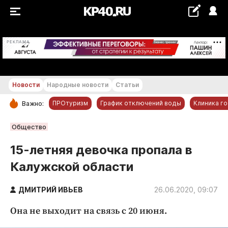
+11...+12 °С
РЕКЛАМА
Новости
Народные новости
Статьи
ПРОтуризм
График отключений воды
Клиника г
Важно:
РУБРИКИ
Общество
Обнинск
15-летняя девочка пропала в
Новости компаний
Калужской области
Статьи
Народные новости
ДМИТРИЙ ИВЬЕВ
26.06.2020, 09:07
Авто и транспорт
Она не выходит на связь с 20 июня.
Благоустройство