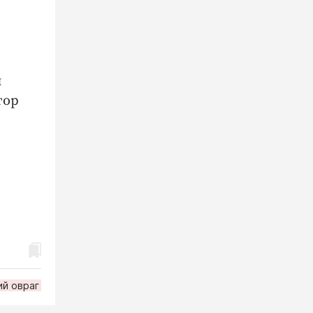
л
тор
ий овраг