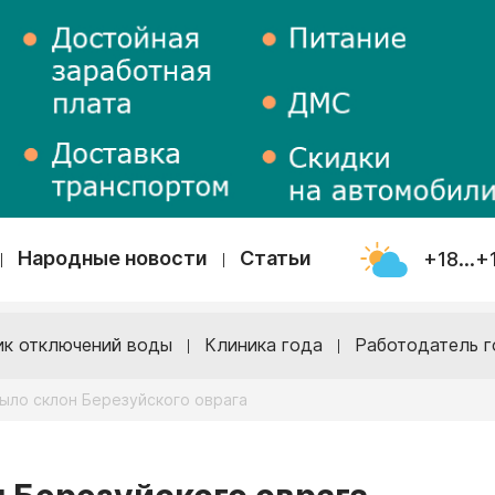
Народные новости
Статьи
+18...+
ик отключений воды
Клиника года
Работодатель г
мыло склон Березуйского оврага