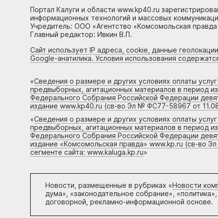
Портал Калуги и области www.kp40.ru зарегистрирова
информационных технологий и массовых коммуникаций
Учредитель: ООО «Агентство «Комсомольская правда 
Главный редактор: Ивкин В.П.
Сайт использует IP адреса, cookie, данные геолокации
Google-анатилика. Условия использования содержатс
«
Сведения о размере и других условиях оплаты услу
предвыборных, агитационных материалов в период и
Федерального Собрания Российской Федерации девято
издание www.kp40.ru (св-во Эл № ФС77-58967 от 11.08
«
Сведения о размере и других условиях оплаты услу
предвыборных, агитационных материалов в период и
Федерального Собрания Российской Федерации девято
издание «Комсомольская правда» www.kp.ru (св-во Эл
сегменте сайта: www.kaluga.kp.ru
»
Новости, размещенные в рубриках «
Новости ком
дума», «законодательное собрание», «политика»,
договорной, рекламно-информационной основе.