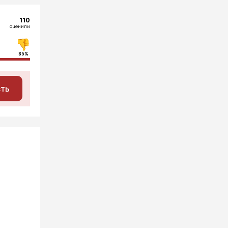
110
оценили
85%
сть