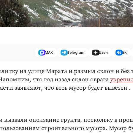
MAX
Telegram
Дзен
ВК
литку на улице Марата и размыл склон и без 
Напомним, что год назад склон оврага
укрепи
асти заявляют, что весь мусор будет вывезен 
и вызвали оползание грунта, поскольку в пр
спользованием строительного мусора. Мусор б