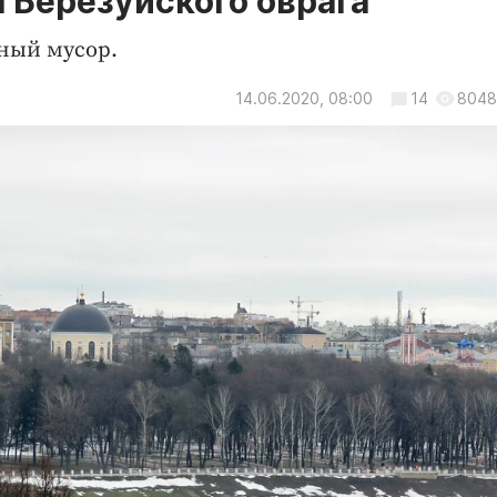
н Березуйского оврага
ьный мусор.
14.06.2020, 08:00
14
8048