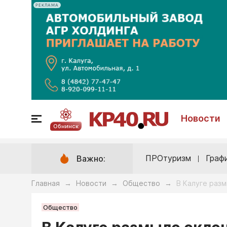
РЕКЛАМА
Новости
Обнинск
ПРОтуризм
Граф
Важно:
Главная
Новости
Общество
В Калуге раз
→
→
→
Общество