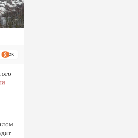
ОК
того
ли
.
ошлом
удет