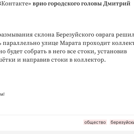
«ВКонтакте»
врио городского головы Дмитрий
азмывания склона Березуйского оврага реши
сь параллельно улице Марата проходит коллек
 будет собрать в него все стоки, установив
тки и направив стоки в коллектор.
м!
общество
березуйск