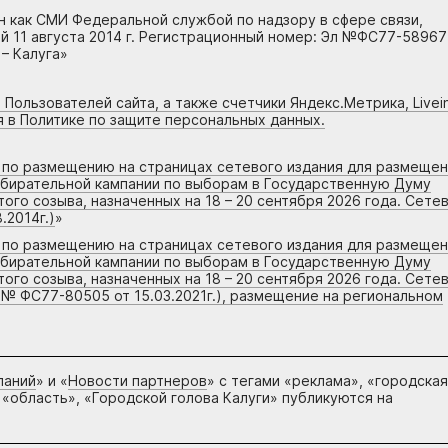
н как СМИ Федеральной службой по надзору в сфере связи,
 11 августа 2014 г. Регистрационный номер: Эл №ФС77-58967
– Калуга»
 Пользователей сайта, а также счетчики Яндекс.Метрика, Livein
я в Политике по защите персональных данных.
г по размещению на страницах сетевого издания для размеще
збирательной кампании по выборам в Государственную Думу
го созыва, назначенных на 18 – 20 сентября 2026 года. Сете
.2014г.)
»
г по размещению на страницах сетевого издания для размеще
збирательной кампании по выборам в Государственную Думу
го созыва, назначенных на 18 – 20 сентября 2026 года. Сете
 № ФС77-80505 от 15.03.2021г.), размещение на региональном
паний
» и «
Новости партнеров
» с тегами «реклама», «городская
 «область», «Городской голова Калуги» публикуются на