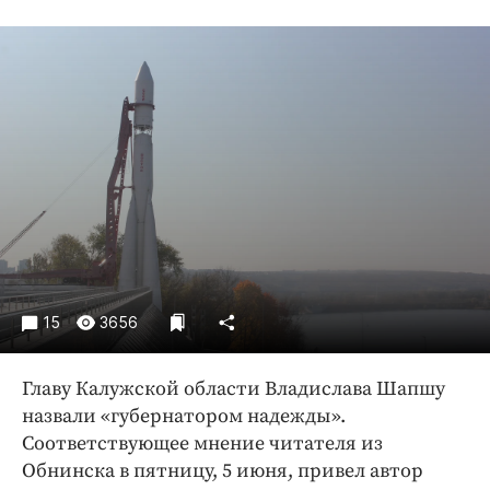
Криминал
Культура
Недвижимость и ЖКХ
Образование
Общество
Погода
Праздники
Происшествия
Спорт
Экономика и бизнес
15
3656
ПРОЕКТЫ
Главу Калужской области Владислава Шапшу
Блоги
назвали «губернатором надежды».
Издания
Соответствующее мнение читателя из
Медиаперсона
Обнинска в пятницу, 5 июня, привел автор