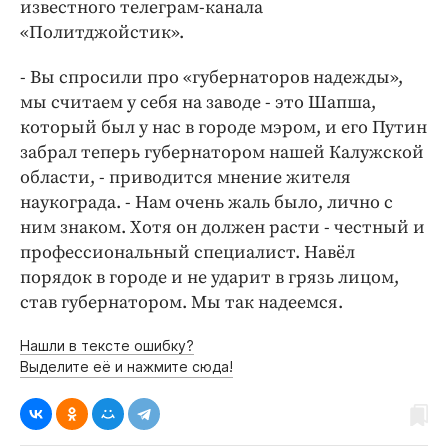
Интересное чтиво
известного телеграм-канала
«Политджойстик».
Клиника года
Бренд года
- Вы спросили про «губернаторов надежды»,
Работодатель года
мы считаем у себя на заводе - это Шапша,
который был у нас в городе мэром, и его Путин
забрал теперь губернатором нашей Калужской
области, - приводится мнение жителя
наукограда. - Нам очень жаль было, лично с
ним знаком. Хотя он должен расти - честный и
профессиональный специалист. Навёл
порядок в городе и не ударит в грязь лицом,
став губернатором. Мы так надеемся.
Нашли в тексте ошибку?
Выделите её и нажмите сюда!