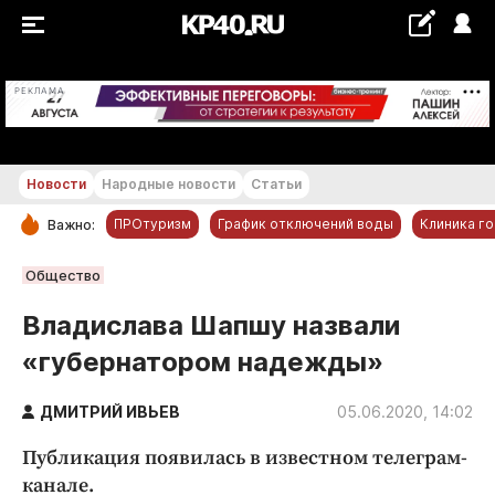
+28 °С
РЕКЛАМА
Новости
Народные новости
Статьи
ПРОтуризм
График отключений воды
Клиника г
Важно:
РУБРИКИ
Общество
Обнинск
Владислава Шапшу назвали
Новости компаний
«губернатором надежды»
Статьи
Народные новости
ДМИТРИЙ ИВЬЕВ
05.06.2020, 14:02
Авто и транспорт
Публикация появилась в известном телеграм-
Благоустройство
канале.