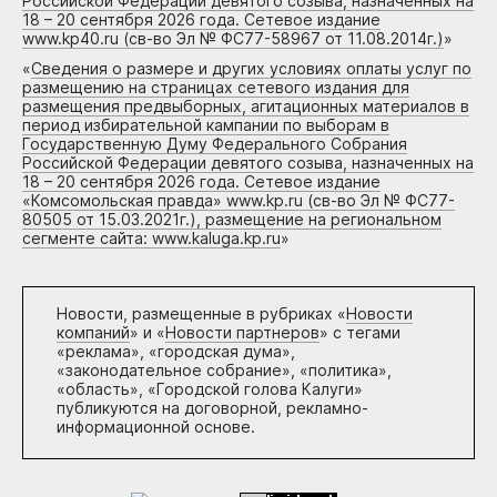
Российской Федерации девятого созыва, назначенных на
18 – 20 сентября 2026 года. Сетевое издание
www.kp40.ru (св-во Эл № ФС77-58967 от 11.08.2014г.)
»
«
Сведения о размере и других условиях оплаты услуг по
размещению на страницах сетевого издания для
размещения предвыборных, агитационных материалов в
период избирательной кампании по выборам в
Государственную Думу Федерального Собрания
Российской Федерации девятого созыва, назначенных на
18 – 20 сентября 2026 года. Сетевое издание
«Комсомольская правда» www.kp.ru (св-во Эл № ФС77-
80505 от 15.03.2021г.), размещение на региональном
сегменте сайта: www.kaluga.kp.ru
»
Новости, размещенные в рубриках «
Новости
компаний
» и «
Новости партнеров
» с тегами
«реклама», «городская дума»,
«законодательное собрание», «политика»,
«область», «Городской голова Калуги»
публикуются на договорной, рекламно-
информационной основе.