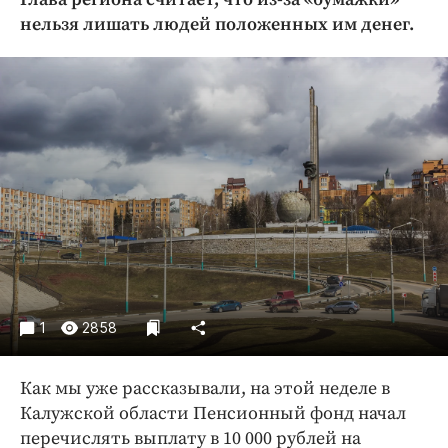
Криминал
нельзя лишать людей положенных им денег.
Культура
Недвижимость и ЖКХ
Образование
Общество
Погода
Праздники
Происшествия
Спорт
Экономика и бизнес
ПРОЕКТЫ
1
2858
Блоги
Как мы уже рассказывали, на этой неделе в
Издания
Калужской области Пенсионный фонд начал
Медиаперсона
перечислять выплату в 10 000 рублей на