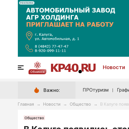
РЕКЛАМА
Новости
Обнинск
ПРОтуризм
Граф
Важно:
Главная
Новости
Общество
В Калуге поя
→
→
→
Общество