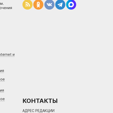
и.
лючения
ternet и
ния
вое
ния
вое
КОНТАКТЫ
АДРЕС РЕДАКЦИИ