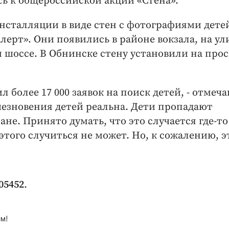
ь к общероссийской акции «Стена».
инсталляции в виде стен с фотографиями дете
ерт». Они появились в районе вокзала, на ул
м шоссе. В Обнинске стену установили на про
ил более 17 000 заявок на поиск детей, - отмеч
чезновения детей реальна. Дети пропадают
не. Принято думать, что это случается где-то
этого случиться не может. Но, к сожалению, э
05452
.
м!