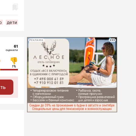
о
дети
РЕКЛАМА
61
оценили
7%
сть