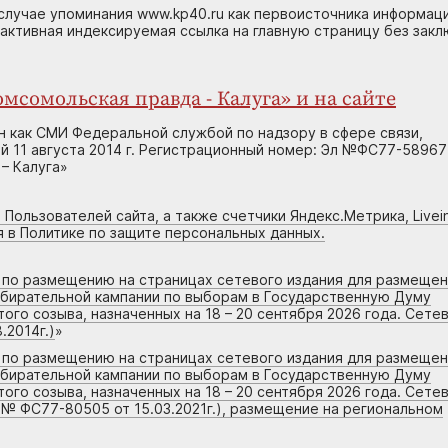
случае упоминания www.kp40.ru как первоисточника информаци
 активная индексируемая ссылка на главную страницу без зак
мсомольская правда - Калуга» и на сайте
н как СМИ Федеральной службой по надзору в сфере связи,
 11 августа 2014 г. Регистрационный номер: Эл №ФС77-58967
– Калуга»
 Пользователей сайта, а также счетчики Яндекс.Метрика, Livein
я в Политике по защите персональных данных.
г по размещению на страницах сетевого издания для размеще
збирательной кампании по выборам в Государственную Думу
го созыва, назначенных на 18 – 20 сентября 2026 года. Сете
.2014г.)
»
г по размещению на страницах сетевого издания для размеще
збирательной кампании по выборам в Государственную Думу
го созыва, назначенных на 18 – 20 сентября 2026 года. Сете
 № ФС77-80505 от 15.03.2021г.), размещение на региональном