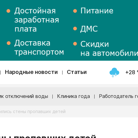
Народные новости
Статьи
+28 
ик отключений воды
Клиника года
Работодатель г
вились стены пропавших детей