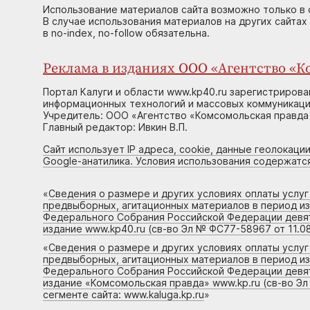
Использование материалов сайта возможно только в 
В случае использования материалов на других сайтах
в no-index, no-follow обязательна.
Реклама в изданиях ООО «Агентство «Ко
Портал Калуги и области www.kp40.ru зарегистрирова
информационных технологий и массовых коммуникаций
Учредитель: ООО «Агентство «Комсомольская правда 
Главный редактор: Ивкин В.П.
Сайт использует IP адреса, cookie, данные геолокации
Google-анатилика. Условия использования содержатс
«
Сведения о размере и других условиях оплаты услу
предвыборных, агитационных материалов в период и
Федерального Собрания Российской Федерации девято
издание www.kp40.ru (св-во Эл № ФС77-58967 от 11.08
«
Сведения о размере и других условиях оплаты услу
предвыборных, агитационных материалов в период и
Федерального Собрания Российской Федерации девято
издание «Комсомольская правда» www.kp.ru (св-во Эл
сегменте сайта: www.kaluga.kp.ru
»