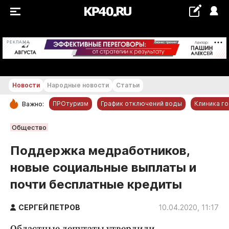
+11...+12 °С
РЕКЛАМА
Новости
Народные новости
Статьи
ПРОтуризм
График отключений воды
Клиника г
Важно:
РУБРИКИ
Общество
Обнинск
Поддержка медработников,
Новости компаний
новые социальные выплаты и
Статьи
почти бесплатные кредиты
Народные новости
Авто и транспорт
СЕРГЕЙ ПЕТРОВ
10.04.2020, 11:17
Благоустройство
Областные депутаты утвердили