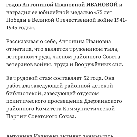
Интересное чтиво
годов Антониной Ивановной ИВАНОВОЙ
и
Клиника года
наградил ее юбилейной медалью «75 лет
Победы в Великой Отечественной войне 1941-
Бренд года
1945 годы».
Работодатель года
Рассказывая о себе, Антонина Ивановна
отметила, что является тружеником тыла,
ветераном труда, членом районного Совета
ветеранов войны, труда и Вооружённых сил.
Ее трудовой стаж составляет 52 года. Она
работала заведующей районной детской
библиотекой, заведующей отделом
политического просвещения Дзержинского
районного Комитета Коммунистической
Партии Советского Союза.
Антонина Ивановна активно занималась