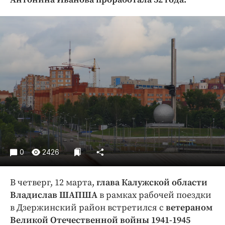
Криминал
Культура
Недвижимость и ЖКХ
Образование
Общество
Погода
Праздники
Происшествия
Спорт
Экономика и бизнес
0
2426
ПРОЕКТЫ
В четверг, 12 марта,
глава Калужской области
Блоги
Владислав ШАПША
в рамках рабочей поездки
Издания
в Дзержинский район встретился с
ветераном
Медиаперсона
Великой Отечественной войны 1941-1945