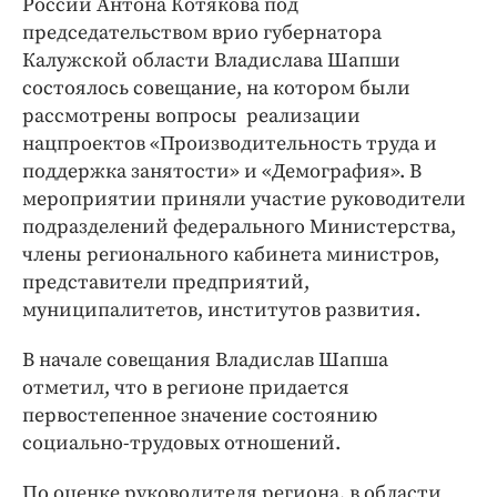
России Антона Котякова под
Интересное чтиво
председательством врио губернатора
Клиника года
Калужской области Владислава Шапши
Бренд года
состоялось совещание, на котором были
Работодатель года
рассмотрены вопросы реализации
нацпроектов «Производительность труда и
поддержка занятости» и «Демография». В
мероприятии приняли участие руководители
подразделений федерального Министерства,
члены регионального кабинета министров,
представители предприятий,
муниципалитетов, институтов развития.
В начале совещания Владислав Шапша
отметил, что в регионе придается
первостепенное значение состоянию
социально-трудовых отношений.
По оценке руководителя региона, в области