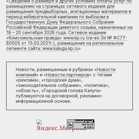
«
Сведения о размере и других условиях оплаты услуг по
размещению на страницах сетевого издания для
размещения предвыборных, агитационных материалов в
период избирательной кампании по выборам в
Государственную Думу Федерального Собрания
Российской Федерации девятого созыва, назначенных на
18 – 20 сентября 2026 года. Сетевое издание
«Комсомольская правда» www.kp.ru (св-во Эл № ФС77-
80505 от 15.03.2021г.), размещение на региональном
сегменте сайта: www.kaluga.kp.ru
»
Новости, размещенные в рубриках «
Новости
компаний
» и «
Новости партнеров
» с тегами
«реклама», «городская дума»,
«законодательное собрание», «политика»,
«область», «Городской голова Калуги»
публикуются на договорной, рекламно-
информационной основе.