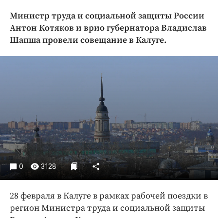
Криминал
Министр труда и социальной защиты России
Культура
Антон Котяков и врио губернатора Владислав
Недвижимость и ЖКХ
Шапша провели совещание в Калуге.
Образование
Общество
Погода
Праздники
Происшествия
Спорт
Экономика и бизнес
ПРОЕКТЫ
0
3128
Блоги
Издания
28 февраля в Калуге в рамках рабочей поездки в
Медиаперсона
регион Министра труда и социальной защиты