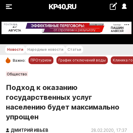
+20...+21 °С
РЕКЛАМА
Новости
Народные новости
Статьи
ПРОтуризм
График отключений воды
Клиника г
Важно:
РУБРИКИ
Общество
Обнинск
Подход к оказанию
Новости компаний
государственных услуг
Статьи
населению будет максимально
Народные новости
упрощен
Авто и транспорт
Благоустройство
ДМИТРИЙ ИВЬЕВ
28.02.2020, 17:37