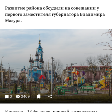
Криминал
Развитие района обсудили на совещании у
Культура
первого заместителя губернатора Владимира
Недвижимость и ЖКХ
Мазура.
Образование
Общество
Погода
Праздники
Происшествия
Спорт
Экономика и бизнес
ПРОЕКТЫ
Блоги
0
3409
Издания
Медиаперсона
В четверг, 13 февраля,
первый заместитель