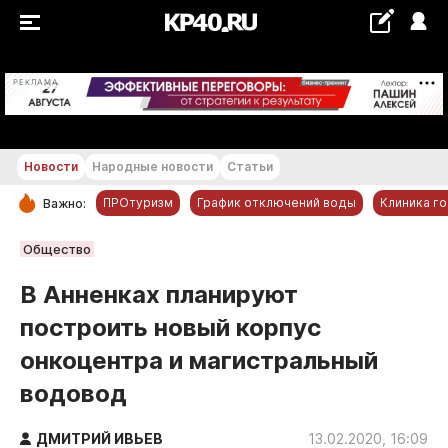
+19...+20 °С
РЕКЛАМА
Новости
Народные новости
Статьи
ПРОтуризм
График отключений воды
Клиника г
Важно:
РУБРИКИ
Общество
Обнинск
В Анненках планируют
Новости компаний
построить новый корпус
Статьи
онкоцентра и магистральный
Народные новости
водовод
Авто и транспорт
Благоустройство
ДМИТРИЙ ИВЬЕВ
13.02.2020, 16:09