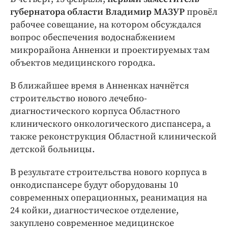
Интересное чтиво
губернатора области Владимир МАЗУР
провёл
Клиника года
рабочее совещание, на котором обсуждался
Бренд года
вопрос обеспечения водоснабжением
Работодатель года
микрорайона Анненки и проектируемых там
объектов медицинского городка.
В ближайшее время в Анненках начнётся
строительство нового лечебно-
диагностического корпуса Областного
клинического онкологического диспансера, а
также реконструкция Областной клинической
детской больницы.
В результате строительства нового корпуса в
онкодиспансере будут оборудованы 10
современных операционных, реанимация на
24 койки, диагностическое отделение,
закуплено современное медицинское