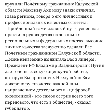
Интересное чтиво
вручили Почётному гражданину Калужской
Клиника года
области Максиму Акимову знаки отличия.
Бренд года
Глава региона, говоря о его личностных и
профессиональных качествах отметил:
Работодатель года
- Пройденный вами славный путь, успешная
практика руководства на значимых
региональных и федеральных постах, высокие
личные качества заслуженно сделали Вас
Почетным гражданином Калужской области.
Жизнь неизменно выдвигала Вас в лидеры.
Президент РФ Владимир Владимирович Путин
дает очень высокую оценку той работе,
которую Вы проводите. Неслучайно Вам
доверено руководство важнейшим
направлением деятельности - цифровой
экономикой - это самое острие всего того
передового, что есть в обществе, - сказал
губернатор.