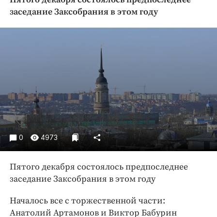
Криминал
заседание Заксобрания в этом году
Культура
Недвижимость и ЖКХ
Образование
Общество
Погода
Праздники
Происшествия
Спорт
Экономика и бизнес
0
4973
ПРОЕКТЫ
Пятого декабря состоялось предпоследнее
Блоги
заседание Заксобрания в этом году
Издания
Началось все с торжественной части:
Медиаперсона
Анатолий Артамонов и Виктор Бабурин