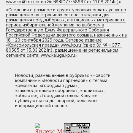
www.kp40.ru (св-во Эл № ФС77-58967 от 11.08.2014г.)
»
«
Сведения о размере и других условиях оплаты услуг по
размещению на страницах сетевого издания для
размещения предвыборных, агитационных материалов в
период избирательной кампании по выборам в
Государственную Думу Федерального Собрания
Российской Федерации девятого созыва, назначенных на
18 – 20 сентября 2026 года. Сетевое издание
«Комсомольская правда» www.kp.ru (св-во Эл № ФС77-
80505 от 15.03.2021г.), размещение на региональном
сегменте сайта: www.kaluga.kp.ru
»
Новости, размещенные в рубриках «
Новости
компаний
» и «
Новости партнеров
» с тегами
«реклама», «городская дума»,
«законодательное собрание», «политика»,
«область», «Городской голова Калуги»
публикуются на договорной, рекламно-
информационной основе.