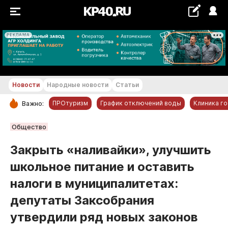
РЕКЛАМА
+20...+21 °С
Новости
Народные новости
Статьи
ПРОтуризм
График отключений воды
Клиника г
Важно:
РУБРИКИ
Общество
Обнинск
Закрыть «наливайки», улучшить
Новости компаний
школьное питание и оставить
Статьи
налоги в муниципалитетах:
Народные новости
депутаты Заксобрания
Авто и транспорт
утвердили ряд новых законов
Благоустройство