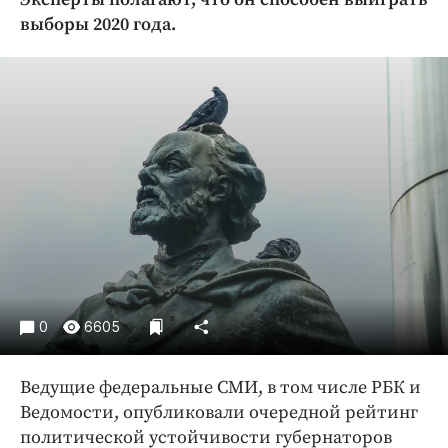
Криминал
выборы 2020 года.
Культура
Недвижимость и ЖКХ
Образование
Общество
Погода
Праздники
Происшествия
Спорт
Экономика и бизнес
ПРОЕКТЫ
0
6605
Блоги
Ведущие федеральные СМИ, в том числе РБК и
Издания
Ведомости, опубликовали очередной рейтинг
Медиаперсона
политической устойчивости губернаторов