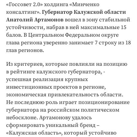
Интересное чтиво
«Госсовет 2.0» холдинга «Минченко
Клиника года
консалтинг».
Губернатор Калужской области
Анатолий Артамонов
вошел в зону стабильной
Бренд года
устойчивости, набрав в ней максимальные 15
Работодатель года
балов. В Центральном Федеральном округе
глава региона уверенно занимает 7 строку из 18
глав регионов.
Из критериев, которые повлияли на позицию
в рейтинге калужского губернатора, -
успешная реализация крупных
инвестиционных проектов в регионе,
экономическая привлекательность области.
Не последнюю роль играет позиционирование
губернатора на российском политическом
небосклоне. Артамонову удалось
сформировать уникальный бренд –
«Калужская область», который устойчиво