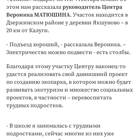
Интересное чтиво
этом нам рассказала
руководитель Центра
Клиника года
Вероника МАТЮШИНА
. Участок находится в
Бренд года
Дзержинском районе у деревни Якшуново – в
Работодатель года
20 км от Калуги.
- Подъезд хороший, - рассказала Вероника. –
Электричество можно подвести - есть столбы.
Благодаря этому участку Центру наконец-то
удастся реализовать свой давнишний проект
по созданию экопарка, в котором можно будет
развивать экотуризм и множество социальных
проектов, в частности – перевоспитать
трудных подростков.
- В школе я занималась с трудными
подростками, сейчас многие из них уже