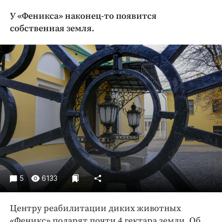
Криминал
У «Феникса» наконец-то появится
Культура
собственная земля.
Недвижимость и ЖКХ
Образование
Общество
Погода
Праздники
Происшествия
Спорт
Экономика и бизнес
ПРОЕКТЫ
5
6133
Блоги
Издания
Центру реабилитации диких животных
Медиаперсона
«Феникс» подарят почти 4 гектара земли. Об