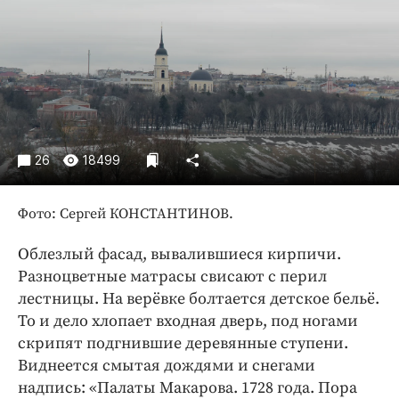
Криминал
Культура
Недвижимость и ЖКХ
Образование
Общество
Погода
26
18499
Праздники
Происшествия
Фото: Сергей КОНСТАНТИНОВ.
Спорт
Экономика и бизнес
Облезлый фасад, вывалившиеся кирпичи.
Разноцветные матрасы свисают с перил
ПРОЕКТЫ
лестницы. На верёвке болтается детское бельё.
То и дело хлопает входная дверь, под ногами
Блоги
скрипят подгнившие деревянные ступени.
Издания
Виднеется смытая дождями и снегами
Медиаперсона
надпись: «Палаты Макарова. 1728 года. Пора