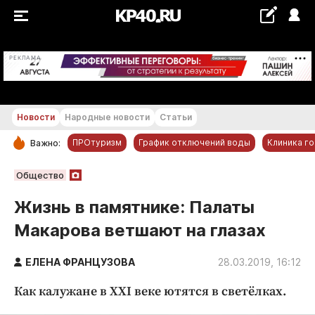
+27...+28 °С
РЕКЛАМА
Новости
Народные новости
Статьи
ПРОтуризм
График отключений воды
Клиника г
Важно:
РУБРИКИ
Общество
Обнинск
Жизнь в памятнике: Палаты
Новости компаний
Макарова ветшают на глазах
Статьи
Народные новости
ЕЛЕНА ФРАНЦУЗОВА
28.03.2019, 16:12
Авто и транспорт
Как калужане в XXI веке ютятся в светёлках.
Благоустройство