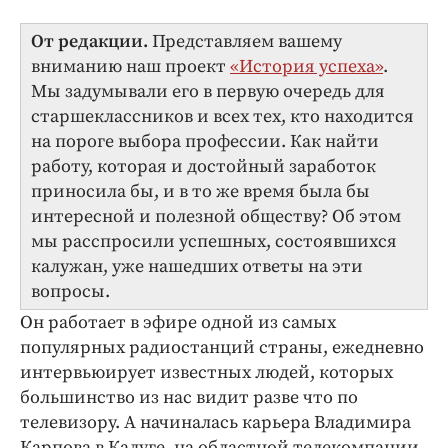
Интересное чтиво
Клиника года
От редакции.
Представляем вашему
вниманию наш проект
«История успеха»
.
Бренд года
Мы задумывали его в первую очередь для
Работодатель года
старшеклассников и всех тех, кто находится
на пороге выбора профессии. Как найти
работу, которая и достойный заработок
приносила бы, и в то же время была бы
интересной и полезной обществу? Об этом
мы расспросили успешных, состоявшихся
калужан, уже нашедших ответы на эти
вопросы.
Он работает в эфире одной из самых
популярных радиостанций страны, ежедневно
интервьюирует известных людей, которых
большинство из нас видит разве что по
телевизору. А начиналась карьера Владимира
Карпова в Калуге, на областной телекомпании