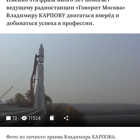
Криминал
ведущему радиостанции «Говорит Москва»
Культура
Владимиру КАРПОВУ двигаться вперёд и
добиваться успеха в профессии.
Недвижимость и ЖКХ
Образование
Общество
Погода
Праздники
Происшествия
Спорт
Экономика и бизнес
ПРОЕКТЫ
Блоги
13
11524
Издания
Медиаперсона
Фото из личного архива Владимира КАРПОВА.