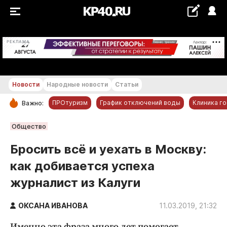
+12...+13 °С
РЕКЛАМА
Новости
Народные новости
Статьи
ПРОтуризм
График отключений воды
Клиника г
Важно:
РУБРИКИ
Общество
Обнинск
Бросить всё и уехать в Москву:
Новости компаний
как добивается успеха
Статьи
журналист из Калуги
Народные новости
Авто и транспорт
ОКСАНА ИВАНОВА
11.03.2019, 21:32
Благоустройство
Именно эта фраза много лет помогает