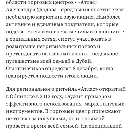
Интересное чтиво
области торговых центров - «Атлас»
Александра Удодова - предложил посетителям
Клиника года
необычную маркетинговую акцию. Наиболее
Бренд года
активные и удачливые покупатели, которые
Работодатель года
поделятся своими впечатлениями о шоппинге
в социальных сетях, смогут участвовать в
розыгрыше нетривиальных призов и
претендовать на главный из них - недельное
путешествие всей семьей в Дубай.
Счастливчиков определят 8 декабря, когда
планируется подвести итоги акции.
Для регионального ритейла «Атлас» открытый
в Обнинске в 2013 году, служит примером
эффективного использования маркетинговых
инструментов. В торговый центр приезжают
не только за покупками, но и с пользой
провести время всей семьей. На специальной