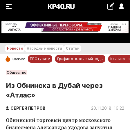
+23...+24 °С
РЕКЛАМА
Новости
Народные новости
Статьи
ПРОтуризм
График отключений воды
Клиника г
Важно:
РУБРИКИ
Общество
Обнинск
Из Обнинска в Дубай через
Новости компаний
«Атлас»
Статьи
Народные новости
СЕРГЕЙ ПЕТРОВ
20.11.2018, 16:22
Авто и транспорт
Обнинский торговый центр московского
Благоустройство
бизнесмена Александра Удодова запустил