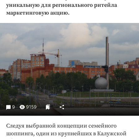
Криминал
уникальную для регионального ритейла
маркетинговую акцию.
Культура
Недвижимость и ЖКХ
Образование
Общество
Погода
Праздники
Происшествия
Спорт
Экономика и бизнес
ПРОЕКТЫ
9
9159
Блоги
Издания
Следуя выбранной концепции семейного
Медиаперсона
шоппинга, один из крупнейших в Калужской