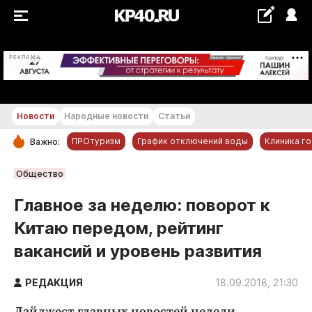
+19...+20 °С
РЕКЛАМА
Новости
Народные новости
Статьи
ПРОтуризм
График отключений воды
Клиника г
Важно:
РУБРИКИ
Общество
Обнинск
Главное за неделю: поворот к
Новости компаний
Китаю передом, рейтинг
Статьи
вакансий и уровень развития
Народные новости
Авто и транспорт
РЕДАКЦИЯ
18.09.2018, 21:30
Благоустройство
Дайджест главных новостей недели.