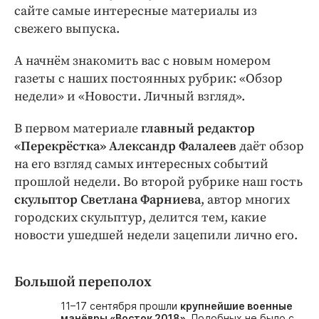
Интересное чтиво
сайте самые интересные материалы из
Клиника года
свежего выпуска.
Бренд года
А начнём знакомить вас с новым номером
Работодатель года
газеты с наших постоянных рубрик: «Обзор
недели» и «Новости. Личный взгляд».
В первом материале
главный редактор
«Перекрёстка» Александр Фалалеев
даёт обзор
на его взгляд самых интересных событий
прошлой недели. Во второй рубрике наш гость
скульптор Светлана Фарниева
, автор многих
городских скульптур, делится тем, какие
новости ушедшей недели зацепили лично его.
Большой переполох
11–17 сентября прошли
крупнейшие военные
манёвры «Восток 2018»
. Подобных не было с