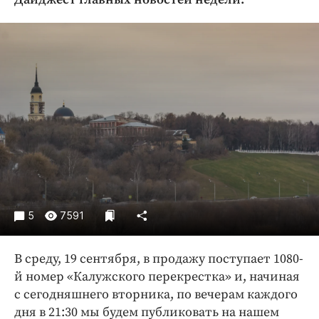
Криминал
Культура
Недвижимость и ЖКХ
Образование
Общество
Погода
Праздники
Происшествия
Спорт
Экономика и бизнес
5
7591
ПРОЕКТЫ
В среду, 19 сентября, в продажу поступает 1080-
Блоги
й номер «Калужского перекрестка» и, начиная
Издания
с сегодняшнего вторника, по вечерам каждого
Медиаперсона
дня в 21:30 мы будем публиковать на нашем