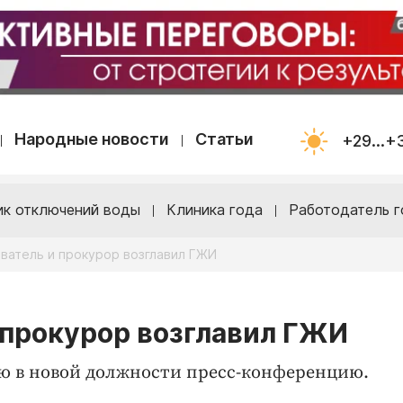
Народные новости
Статьи
+29...+
ик отключений воды
Клиника года
Работодатель г
ватель и прокурор возглавил ГЖИ
 прокурор возглавил ГЖИ
 в новой должности пресс-конференцию.