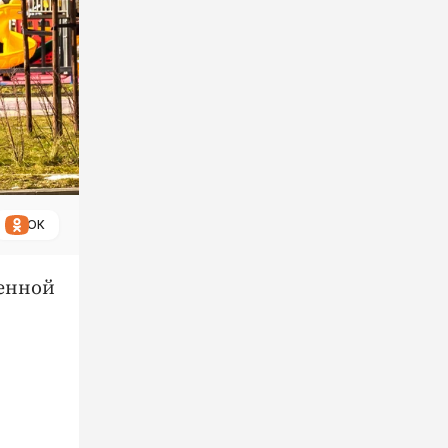
ОК
венной