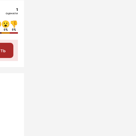
1
оценили
0%
0%
сть