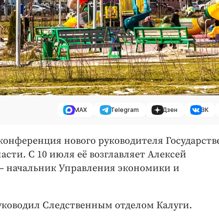
MAX
Telegram
Дзен
ВК
с-конференция нового руководителя Государст
ти. С 10 июля её возглавляет Алексей
 начальник Управления экономики и
руководил Следственным отделом Калуги.