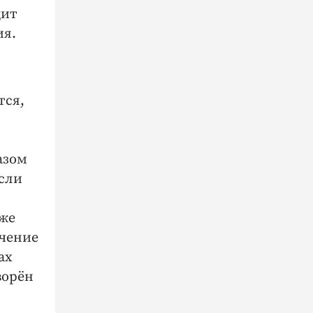
дит
ия.
й
тся,
азом
если
уже
ечение
ах
ворён