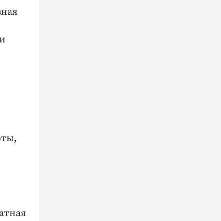
вная
 и
оты,
ратная