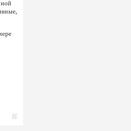
нной
ивные,
мере