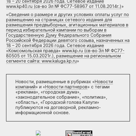
18 – 20 сентября 2026 года. Сетевое издание
www.kp40.ru (св-во Эл № ФС77-58967 от 11.08.2014г.)
»
«
Сведения о размере и других условиях оплаты услуг по
размещению на страницах сетевого издания для
размещения предвыборных, агитационных материалов в
период избирательной кампании по выборам в
Государственную Думу Федерального Собрания
Российской Федерации девятого созыва, назначенных на
18 – 20 сентября 2026 года. Сетевое издание
«Комсомольская правда» www.kp.ru (св-во Эл № ФС77-
80505 от 15.03.2021г.), размещение на региональном
сегменте сайта: www.kaluga.kp.ru
»
Новости, размещенные в рубриках «
Новости
компаний
» и «
Новости партнеров
» с тегами
«реклама», «городская дума»,
«законодательное собрание», «политика»,
«область», «Городской голова Калуги»
публикуются на договорной, рекламно-
информационной основе.