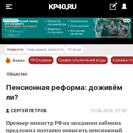
РЕКЛАМА
+29...+30 °С
Новости
Народные новости
Статьи
ПРОтуризм
График отключений воды
Клиника г
Важно:
РУБРИКИ
Общество
Обнинск
Пенсионная реформа: доживём
Новости компаний
ли?
Статьи
Народные новости
СЕРГЕЙ ПЕТРОВ
21.06.2018, 07:00
Авто и транспорт
Премьер-министр РФ на заседании кабмина
Благоустройство
предложил поэтапно повысить пенсионный