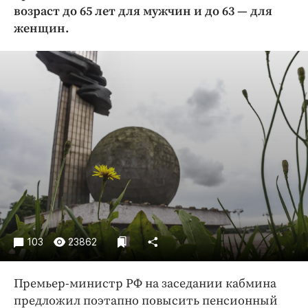
Криминал
возраст до 65 лет для мужчин и до 63 — для
женщин.
Культура
Недвижимость и ЖКХ
Образование
Общество
Погода
Праздники
Происшествия
Спорт
Экономика и бизнес
ПРОЕКТЫ
103
23862
Блоги
Издания
Премьер-министр РФ на заседании кабмина
Медиаперсона
предложил поэтапно повысить пенсионный