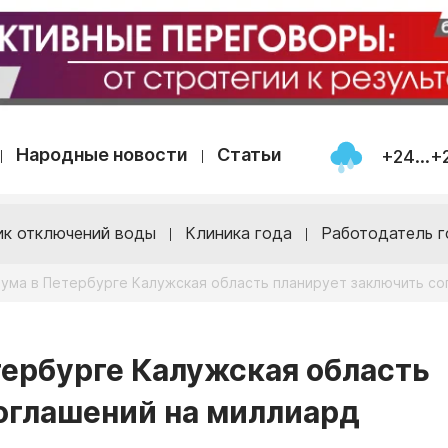
Народные новости
Статьи
+24...+
ик отключений воды
Клиника года
Работодатель г
рума в Петербурге Калужская область планирует заключить со
тербурге Калужская область
оглашений на миллиард