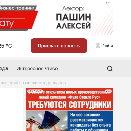
25 °С
Прислать новость
Войти
ода
Интересное чтиво
глашений на миллиард долларов
РЕКЛАМА