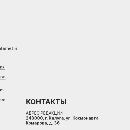
ternet и
ния
вое
ния
вое
КОНТАКТЫ
АДРЕС РЕДАКЦИИ
248000, г. Калуга, ул. Космонавта
Комарова, д. 36