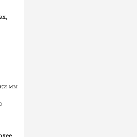
ах,
дки мы
о
олее