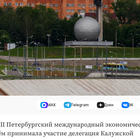
MAX
Telegram
Дзен
ВК
 XXII Петербургский международный экономиче
нём принимала участие делегация Калужской