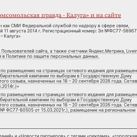
мсомольская правда - Калуга» и на сайте
н как СМИ Федеральной службой по надзору в сфере связи,
 11 августа 2014 г. Регистрационный номер: Эл №ФС77-58967
– Калуга»
 Пользователей сайта, а также счетчики Яндекс.Метрика, Livein
я в Политике по защите персональных данных.
г по размещению на страницах сетевого издания для размеще
збирательной кампании по выборам в Государственную Думу
го созыва, назначенных на 18 – 20 сентября 2026 года. Сете
.2014г.)
»
г по размещению на страницах сетевого издания для размеще
збирательной кампании по выборам в Государственную Думу
го созыва, назначенных на 18 – 20 сентября 2026 года. Сете
 № ФС77-80505 от 15.03.2021г.), размещение на региональном
паний
» и «
Новости партнеров
» с тегами «реклама», «городская