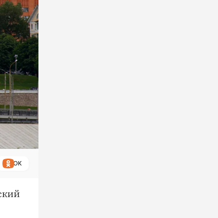
ОК
ский