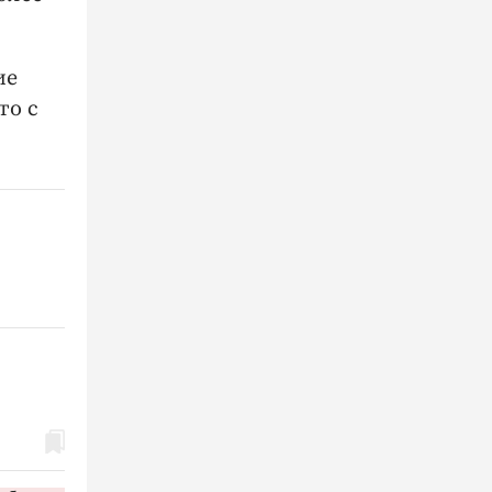
ие
то с