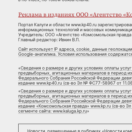
Реклама в изданиях ООО «Агентство «Ко
Портал Калуги и области www.kp40.ru зарегистрирова
информационных технологий и массовых коммуникаций
Учредитель: ООО «Агентство «Комсомольская правда 
Главный редактор: Ивкин В.П.
Сайт использует IP адреса, cookie, данные геолокации
Google-анатилика. Условия использования содержатс
«
Сведения о размере и других условиях оплаты услу
предвыборных, агитационных материалов в период и
Федерального Собрания Российской Федерации девято
издание www.kp40.ru (св-во Эл № ФС77-58967 от 11.08
«
Сведения о размере и других условиях оплаты услу
предвыборных, агитационных материалов в период и
Федерального Собрания Российской Федерации девято
издание «Комсомольская правда» www.kp.ru (св-во Эл
сегменте сайта: www.kaluga.kp.ru
»
Новости, размещенные в рубриках «
Новости ком