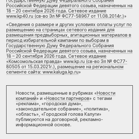
Государственную Думу Федерального Собрания
Российской Федерации девятого созыва, назначенных на
18 – 20 сентября 2026 года. Сетевое издание
www.kp40.ru (св-во Эл № ФС77-58967 от 11.08.2014г.)
»
«
Сведения о размере и других условиях оплаты услуг по
размещению на страницах сетевого издания для
размещения предвыборных, агитационных материалов в
период избирательной кампании по выборам в
Государственную Думу Федерального Собрания
Российской Федерации девятого созыва, назначенных на
18 – 20 сентября 2026 года. Сетевое издание
«Комсомольская правда» www.kp.ru (св-во Эл № ФС77-
80505 от 15.03.2021г.), размещение на региональном
сегменте сайта: www.kaluga.kp.ru
»
Новости, размещенные в рубриках «
Новости
компаний
» и «
Новости партнеров
» с тегами
«реклама», «городская дума»,
«законодательное собрание», «политика»,
«область», «Городской голова Калуги»
публикуются на договорной, рекламно-
информационной основе.