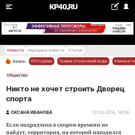
+29...+30 °С
РЕКЛАМА
Новости
Народные новости
Статьи
ПРОтуризм
График отключений воды
Клиника г
Важно:
РУБРИКИ
Общество
Обнинск
Никто не хочет строить Дворец
Новости компаний
спорта
Статьи
Народные новости
ОКСАНА ИВАНОВА
01.02.2018, 14:09
Авто и транспорт
Если подрядчика в скором времени не
Благоустройство
найдут, территория, на которой находился