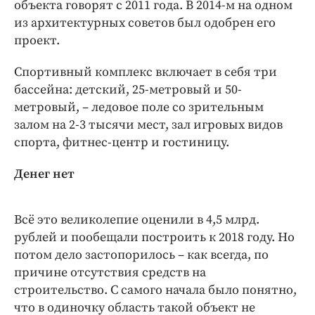
Интересное чтиво
объекта говорят с 2011 года. В 2014-м на одном
из архитектурных советов был одобрен его
Клиника года
проект.
Бренд года
Работодатель года
Спортивный комплекс включает в себя три
бассейна: детский, 25-метровый и 50-
метровый, – ледовое поле со зрительным
залом на 2-3 тысячи мест, зал игровых видов
спорта, фитнес-центр и гостиницу.
Денег нет
Всё это великолепие оценили в 4,5 млрд.
рублей и пообещали построить к 2018 году. Но
потом дело застопорилось – как всегда, по
причине отсутствия средств на
строительство. С самого начала было понятно,
что в одиночку область такой объект не