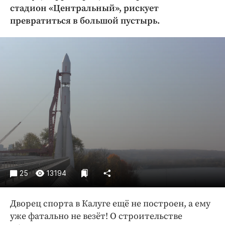
Криминал
стадион «Центральный», рискует
превратиться в большой пустырь.
Культура
Недвижимость и ЖКХ
Образование
Общество
Погода
Праздники
Происшествия
Спорт
Экономика и бизнес
ПРОЕКТЫ
25
13194
Блоги
Издания
Дворец спорта в Калуге ещё не построен, а ему
Медиаперсона
уже фатально не везёт! О строительстве