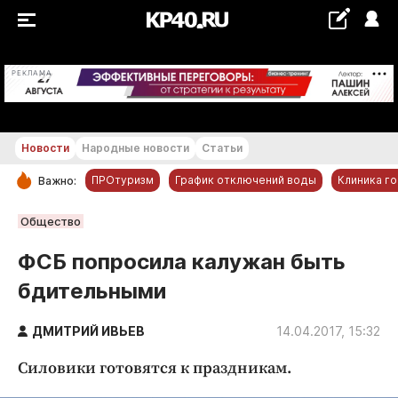
+17...+18 °С
РЕКЛАМА
Новости
Народные новости
Статьи
ПРОтуризм
График отключений воды
Клиника г
Важно:
РУБРИКИ
Общество
Обнинск
ФСБ попросила калужан быть
Новости компаний
бдительными
Статьи
Народные новости
ДМИТРИЙ ИВЬЕВ
14.04.2017, 15:32
Авто и транспорт
Силовики готовятся к праздникам.
Благоустройство