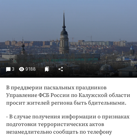
Криминал
Культура
Недвижимость и ЖКХ
Образование
Общество
Погода
Праздники
Происшествия
3
9188
Спорт
Экономика и бизнес
В преддверии пасхальных праздников
Управление ФСБ России по Калужской области
ПРОЕКТЫ
просит жителей региона быть бдительными.
Блоги
- В случае получения информации о признаках
Издания
подготовки террористических актов
Медиаперсона
незамедлительно сообщать по телефону